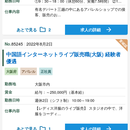
勤務日時
①9：30～18：00（休憩60分、実働7.5時間） ②1...
有名デパート三越の中にあるアパレルショップでの接
仕事内容
客、販売のお...
folder
arrow_forward
あとで見る
2
求人の詳細
要確認
85245
|
2022年8月2日
No.
中国語インターネットライブ販売職(大阪) 経験者
優遇
大阪府
アパレル
正社員
勤務地
大阪市内
賃金
給与：～250,000円（基本給）
勤務日時
週休2日（シフト制） 10:00～19:00
【レディス洋服のライブ販売】 スタジオの中で、洋
仕事内容
服をコーディ...
folder
arrow_forward
あとで見る
1
求人の詳細