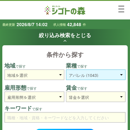
togg
2026/8/7 14:02
42,848
最終更新
求人情報
件
絞り込み検索をとじる
keyboard_arrow_up
条件から探す
地域
業種
で探す
で探す
雇用形態
賃金
で探す
で探す
キーワード
で探す