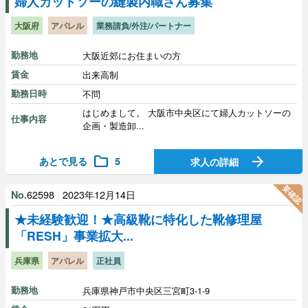
婦人カットソーの縫製内職さん募集
大阪府
アパレル
業務請負/外注/パートナー
勤務地
大阪近郊にお住まいの方
賃金
出来高制
勤務日時
不問
はじめまして。 大阪市中央区にて婦人カットソーの
仕事内容
企画・製造卸...
folder
arrow_forward
あとで見る
5
求人の詳細
要確認
62598
|
2023年12月14日
No.
★未経験歓迎！★高級靴に特化した靴修理屋
「RESH」事業拡大...
兵庫県
アパレル
正社員
勤務地
兵庫県神戸市中央区三宮町3-1-9