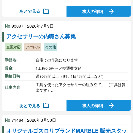
folder
arrow_forward
あとで見る
求人の詳細
93097
|
2026年7月9日
No.
アクセサリーの内職さん募集
全国対応
アパレル
その他
勤務地
自宅での作業になります
賃金
1工程0.5円～／交通費支給
勤務日時
週30時間以上（例：1日4時間以上など）
工具を使ったアクセサリーの組み立て。 （工具は貸
仕事内容
出です）...
folder
arrow_forward
あとで見る
求人の詳細
71464
|
2026年3月30日
No.
オリジナルゴスロリブランドMARBLE 販売スタッ