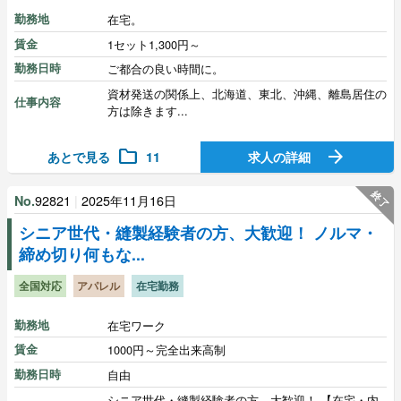
勤務地
在宅。
賃金
1セット1,300円～
勤務日時
ご都合の良い時間に。
資材発送の関係上、北海道、東北、沖縄、離島居住の
仕事内容
方は除きます...
folder
arrow_forward
あとで見る
11
求人の詳細
終了
92821
|
2025年11月16日
No.
シニア世代・縫製経験者の方、大歓迎！ ノルマ・
締め切り何もな...
全国対応
アパレル
在宅勤務
勤務地
在宅ワーク
賃金
1000円～完全出来高制
勤務日時
自由
シニア世代・縫製経験者の方、大歓迎！ 【在宅・内