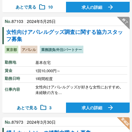
folder
arrow_forward
あとで見る
10
求人の詳細
終了
87103
|
2024年5月25日
No.
女性向けアパレルグッズ調査に関する協力スタッ
フ募集
東京都
アパレル
業務請負/外注/パートナー
勤務地
基本在宅
賃金
1回10,000円～
勤務日時
1時間程度
女性向けアパレルグッズが好きな女性におすすめ。
仕事内容
未経験の方を...
folder
arrow_forward
あとで見る
3
求人の詳細
要確認
87973
|
2024年3月30日
No.