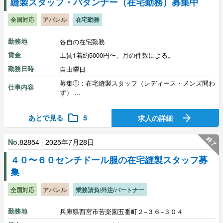
縫製スタッフ・パタンナー（在宅勤務）募集中
全国対応
アパレル
在宅勤務
勤務地
各自の在宅勤務
賃金
工賃1着約5000円〜、月の件数による。
勤務日時
自由曜日
募集①：在宅縫製スタッフ（レディース・メンズ問わ
仕事内容
ず） ...
folder
arrow_forward
あとで見る
5
求人の詳細
終了
82854
|
2025年7月28日
No.
４０〜６０センチドール服の在宅縫製スタッフ募
集
全国対応
アパレル
業務請負/外注/パートナー
勤務地
兵庫県西宮市苦楽園五番町２−３６−３０４