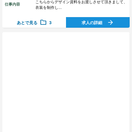
こちらからデザイン資料をお渡しさせて頂きまして、
仕事内容
衣装を制作し...
folder
arrow_forward
あとで見る
3
求人の詳細