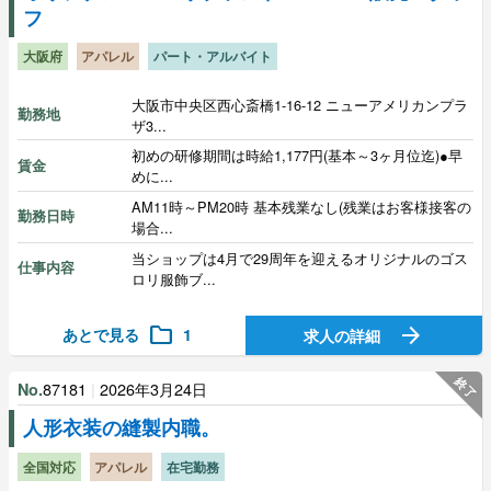
フ
大阪府
アパレル
パート・アルバイト
大阪市中央区西心斎橋1-16-12 ニューアメリカンプラ
勤務地
ザ3...
初めの研修期間は時給1,177円(基本～3ヶ月位迄)●早
賃金
めに...
AM11時～PM20時 基本残業なし(残業はお客様接客の
勤務日時
場合...
当ショップは4月で29周年を迎えるオリジナルのゴス
仕事内容
ロリ服飾ブ...
folder
arrow_forward
あとで見る
1
求人の詳細
終了
87181
|
2026年3月24日
No.
人形衣装の縫製内職。
全国対応
アパレル
在宅勤務