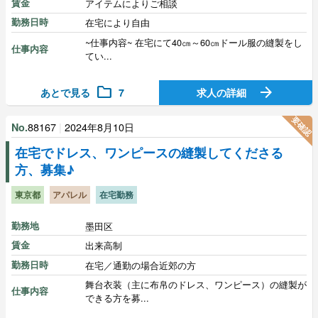
賃金
アイテムによりご相談
勤務日時
在宅により自由
~仕事内容~ 在宅にて40㎝～60㎝ドール服の縫製をし
仕事内容
てい...
folder
arrow_forward
あとで見る
7
求人の詳細
要確認
88167
|
2024年8月10日
No.
在宅でドレス、ワンピースの縫製してくださる
方、募集♪
東京都
アパレル
在宅勤務
勤務地
墨田区
賃金
出来高制
勤務日時
在宅／通勤の場合近郊の方
舞台衣装（主に布帛のドレス、ワンピース）の縫製が
仕事内容
できる方を募...