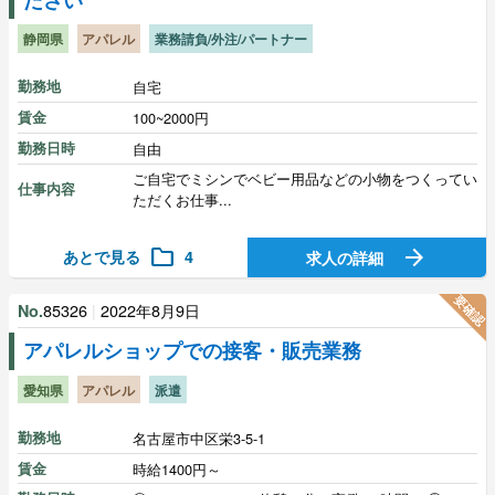
静岡県
アパレル
業務請負/外注/パートナー
勤務地
自宅
賃金
100~2000円
勤務日時
自由
ご自宅でミシンでベビー用品などの小物をつくってい
仕事内容
ただくお仕事...
folder
arrow_forward
あとで見る
4
求人の詳細
要確認
85326
|
2022年8月9日
No.
アパレルショップでの接客・販売業務
愛知県
アパレル
派遣
勤務地
名古屋市中区栄3-5-1
賃金
時給1400円～