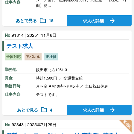
仕事内容
職】簡...
folder
arrow_forward
あとで見る
15
求人の詳細
91814
|
2025年11月6日
No.
テスト求人
全国対応
アパレル
正社員
勤務地
飯田市北方1251-3
賃金
時給1,500円 ／ 交通費支給
勤務日時
月〜金 AM10時〜PM5時 ／ 土日祝日休み
仕事内容
テストです。
folder
arrow_forward
あとで見る
4
求人の詳細
要確認
92343
|
2025年7月29日
No.