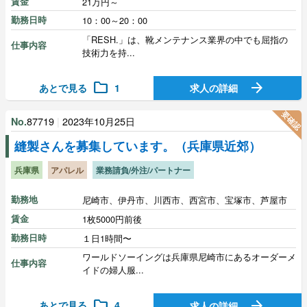
賃金
21万円～
勤務日時
10：00～20：00
「RESH.」は、靴メンテナンス業界の中でも屈指の
仕事内容
技術力を持...
folder
arrow_forward
あとで見る
1
求人の詳細
要確認
87719
|
2023年10月25日
No.
縫製さんを募集しています。（兵庫県近郊）
兵庫県
アパレル
業務請負/外注/パートナー
勤務地
尼崎市、伊丹市、川西市、西宮市、宝塚市、芦屋市
賃金
1枚5000円前後
勤務日時
１日1時間〜
ワールドソーイングは兵庫県尼崎市にあるオーダーメ
仕事内容
イドの婦人服...
folder
arrow_forward
あとで見る
4
求人の詳細