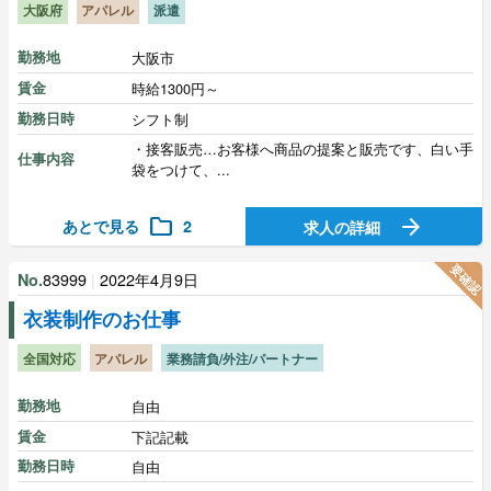
大阪府
アパレル
派遣
勤務地
大阪市
賃金
時給1300円～
勤務日時
シフト制
・接客販売…お客様へ商品の提案と販売です、白い手
仕事内容
袋をつけて、...
folder
arrow_forward
あとで見る
2
求人の詳細
要確認
83999
|
2022年4月9日
No.
衣装制作のお仕事
全国対応
アパレル
業務請負/外注/パートナー
勤務地
自由
賃金
下記記載
勤務日時
自由