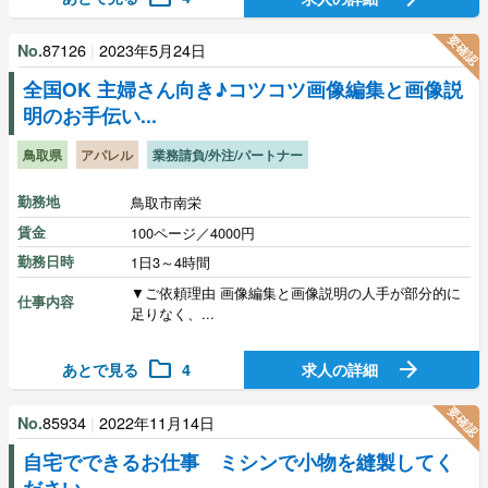
要確認
87126
|
2023年5月24日
No.
全国OK 主婦さん向き♪コツコツ画像編集と画像説
明のお手伝い...
鳥取県
アパレル
業務請負/外注/パートナー
勤務地
鳥取市南栄
賃金
100ページ／4000円
勤務日時
1日3～4時間
▼ご依頼理由 画像編集と画像説明の人手が部分的に
仕事内容
足りなく、...
folder
arrow_forward
あとで見る
4
求人の詳細
要確認
85934
|
2022年11月14日
No.
自宅でできるお仕事 ミシンで小物を縫製してく
ださい