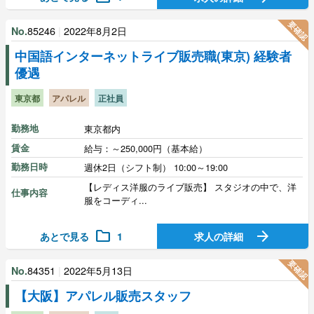
要確認
85246
|
2022年8月2日
No.
中国語インターネットライブ販売職(東京) 経験者
優遇
東京都
アパレル
正社員
勤務地
東京都内
賃金
給与：～250,000円（基本給）
勤務日時
週休2日（シフト制） 10:00～19:00
【レディス洋服のライブ販売】 スタジオの中で、洋
仕事内容
服をコーディ...
folder
arrow_forward
あとで見る
1
求人の詳細
要確認
84351
|
2022年5月13日
No.
【大阪】アパレル販売スタッフ