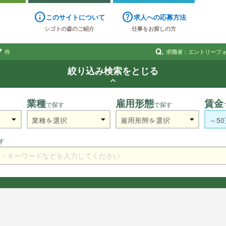
info
help
このサイトについて
求人への応募方法
シゴトの森のご紹介
仕事をお探しの方
7
Q.
件
求職者：エントリーフ
絞り込み検索をとじる
keyboard_arrow_up
業種
雇用形態
賃金
で探す
で探す
す