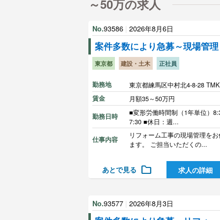
～50万の求人
93586
|
2026年8月6日
No.
案件多数により急募～現場管理
東京都
建設・土木
正社員
勤務地
東京都練馬区中村北4-8-28 TM
賃金
月額35～50万円
■変形労働時間制（1年単位）8:3
勤務日時
7:30 ■休日：週...
リフォーム工事の現場管理をお
仕事内容
ます。 ご担当いただくの...
folder
あとで見る
求人の詳細
93577
|
2026年8月3日
No.