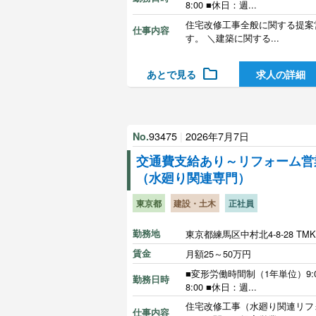
8:00 ■休日：週...
住宅改修工事全般に関する提案
仕事内容
す。 ＼建築に関する...
folder
あとで見る
求人の詳細
93475
|
2026年7月7日
No.
交通費支給あり～リフォーム営
（水廻り関連専門）
東京都
建設・土木
正社員
勤務地
東京都練馬区中村北4-8-28 TM
賃金
月額25～50万円
■変形労働時間制（1年単位）9:0
勤務日時
8:00 ■休日：週...
住宅改修工事（水廻り関連リフ
仕事内容