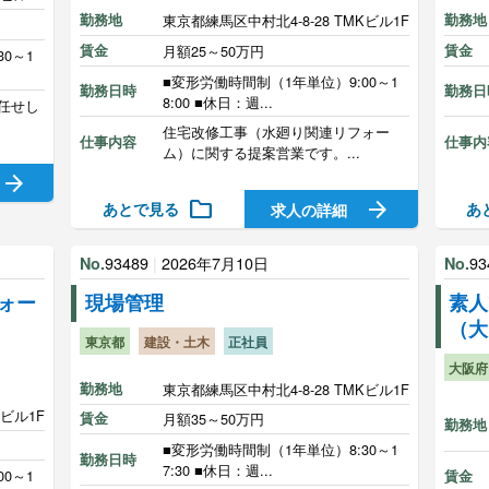
勤務地
東京都練馬区中村北4-8-28 TMKビル1F
勤務地
賃金
月額25～50万円
賃金
0～1
■変形労働時間制（1年単位）9:00～1
勤務日時
勤務日
8:00 ■休日：週...
任せし
住宅改修工事（水廻り関連リフォー
仕事内容
仕事内
ム）に関する提案営業です。...
arrow_forward
folder
arrow_forward
あとで見る
あ
求人の詳細
93489
|
2026年7月10日
93
No.
No.
ォー
現場管理
素人
（大
東京都
建設・土木
正社員
大阪府
勤務地
東京都練馬区中村北4-8-28 TMKビル1F
Kビル1F
賃金
月額35～50万円
勤務地
■変形労働時間制（1年単位）8:30～1
勤務日時
7:30 ■休日：週...
0～1
賃金