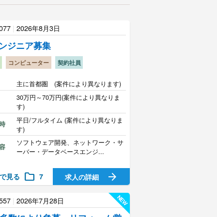
077
|
2026年8月3日
エンジニア募集
コンピューター
契約社員
主に首都圏 (案件により異なります)
30万円～70万円(案件により異なりま
す)
平日/フルタイム (案件により異なりま
時
す)
ソフトウェア開発、ネットワーク・サ
容
ーバー・データベースエンジ...
folder
arrow_forward
で見る
7
求人の詳細
NEW
557
|
2026年7月28日