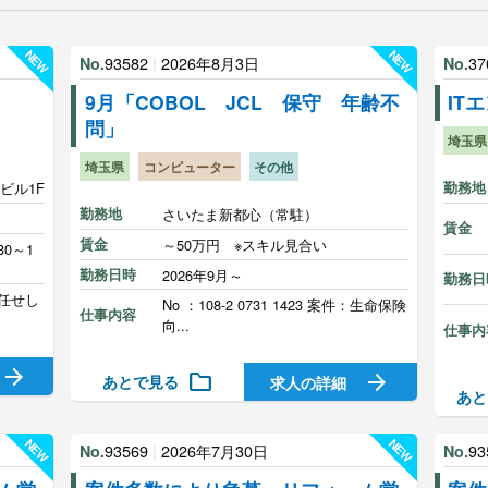
NEW
NEW
93582
|
2026年8月3日
37
No.
No.
9月「COBOL JCL 保守 年齢不
IT
問」
埼玉県
埼玉県
コンピューター
その他
Kビル1F
勤務地
勤務地
さいたま新都心（常駐）
賃金
賃金
～50万円 ※スキル見合い
0～1
勤務日時
2026年9月～
勤務日
任せし
No ：108-2 0731 1423 案件：生命保険
仕事内容
向...
仕事内
arrow_forward
folder
arrow_forward
あとで見る
求人の詳細
あと
NEW
NEW
93569
|
2026年7月30日
93
No.
No.