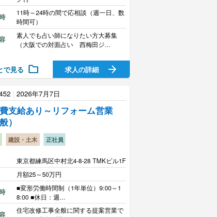
11時～24時の間で応相談（週一日、数
時
時間可）
素人でも占い師になりたい方大募集
容
（大阪での対面占い 西梅田ジ...
folder
arrow_forward
とで見る
求人の詳細
452
|
2026年7月7日
費支給あり～リフォーム営業
般）
建設・土木
正社員
東京都練馬区中村北4-8-28 TMKビル1F
月額25～50万円
■変形労働時間制（1年単位）9:00～1
時
8:00 ■休日：週...
住宅改修工事全般に関する提案営業で
容