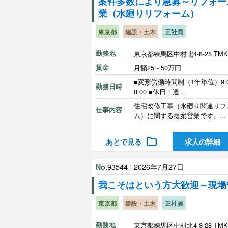
案件多数により急募～リフォー
業（水廻りリフォーム）
東京都
建設・土木
正社員
勤務地
東京都練馬区中村北4-8-28 TM
賃金
月額25～50万円
■変形労働時間制（1年単位）9:0
勤務日時
8:00 ■休日：週...
住宅改修工事（水廻り関連リフ
仕事内容
ム）に関する提案営業です。...
folder
あとで見る
求人の詳細
93544
|
2026年7月27日
No.
我こそはという方大歓迎～現場
東京都
建設・土木
正社員
勤務地
東京都練馬区中村北4-8-28 TM