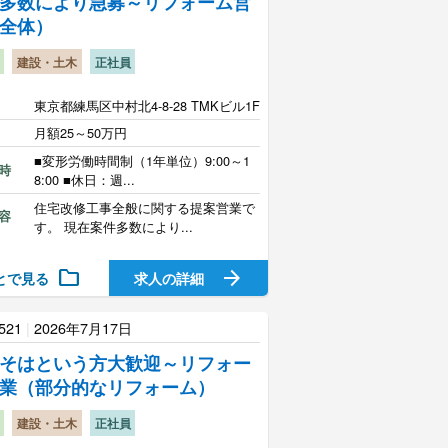
多数により急募～リフォーム営
全体）
建設・土木
正社員
東京都練馬区中村北4-8-28 TMKビル1F
月額25～50万円
■変形労働時間制（1年単位）9:00～1
時
8:00 ■休日：週...
住宅改修工事全般に関する提案営業で
容
す。 現在案件多数により...
folder
arrow_forward
とで見る
求人の詳細
521
|
2026年7月17日
そはという方大歓迎～リフォー
業（部分的なリフォーム）
建設・土木
正社員