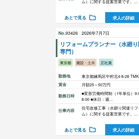
ム）に関する提案営業です。...
folder
あとで見る
求人の詳細
93426
|
2026年7月7日
No.
リフォームプランナー（水廻り
専門）
東京都
建設・土木
正社員
勤務地
東京都練馬区中村北4-8-28 TM
賃金
月額25～50万円
■変形労働時間制（1年単位）9:0
勤務日時
8:00 ■休日：週...
住宅改修工事（水廻り関連リフ
仕事内容
ム）に関する提案営業です。...
folder
あとで見る
求人の詳細