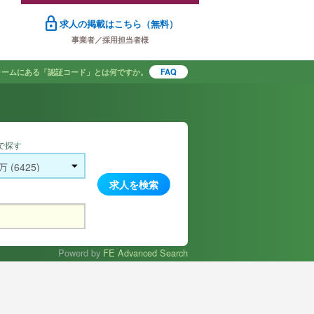
lock
求人の掲載はこちら（無料）
事業者／採用担当者様
ォームにある「認証コード」とは何ですか。
FAQ
で探す
Powerd by
FE Advanced Search