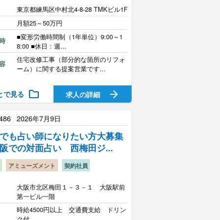
東京都練馬区中村北4-8-28 TMKビル1F
月額25～50万円
■変形労働時間制（1年単位）9:00～1
時
8:00 ■休日：週...
住宅改修工事（部分的な箇所のリフォ
容
ーム）に関する提案営業です...
folder
arrow_forward
とで見る
求人の詳細
486
|
2026年7月9日
でも占い師になりたい方大募集
阪での対面占い 西梅田ジ...
アミューズメント
契約社員
大阪市北区梅田１－３－１ 大阪駅前
第一ビル一階
時給4500円以上 交通費支給 ドリン
ク付