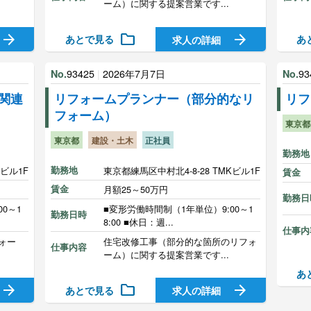
ーム）に関する提案営業です...
arrow_forward
folder
arrow_forward
あとで見る
あ
求人の詳細
93425
|
2026年7月7日
93
No.
No.
関連
リフォームプランナー（部分的なリ
リフ
フォーム）
東京都
東京都
建設・土木
正社員
勤務地
Kビル1F
勤務地
東京都練馬区中村北4-8-28 TMKビル1F
賃金
賃金
月額25～50万円
勤務日
0～1
■変形労働時間制（1年単位）9:00～1
勤務日時
8:00 ■休日：週...
仕事内
ォー
住宅改修工事（部分的な箇所のリフォ
仕事内容
ーム）に関する提案営業です...
あ
arrow_forward
folder
arrow_forward
あとで見る
求人の詳細