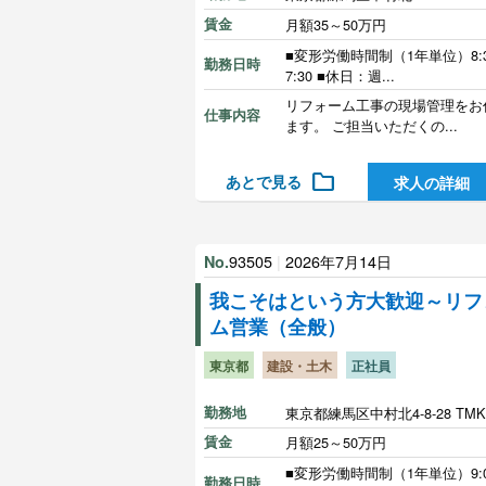
賃金
月額35～50万円
■変形労働時間制（1年単位）8:3
勤務日時
7:30 ■休日：週...
リフォーム工事の現場管理をお
仕事内容
ます。 ご担当いただくの...
folder
あとで見る
求人の詳細
93505
|
2026年7月14日
No.
我こそはという方大歓迎～リフ
ム営業（全般）
東京都
建設・土木
正社員
勤務地
東京都練馬区中村北4-8-28 TM
賃金
月額25～50万円
■変形労働時間制（1年単位）9:0
勤務日時