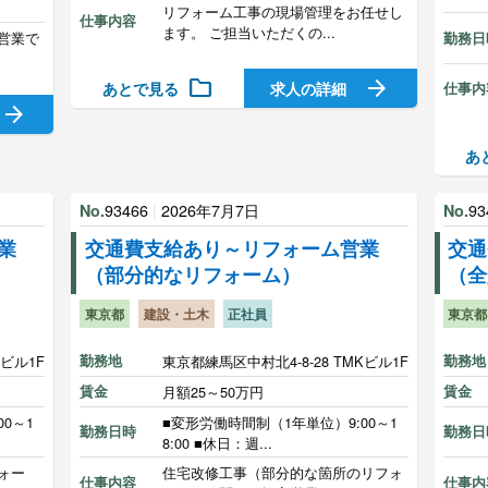
リフォーム工事の現場管理をお任せし
仕事内容
ます。 ご担当いただくの...
営業で
勤務日
folder
arrow_forward
あとで見る
求人の詳細
仕事内
arrow_forward
あ
93466
|
2026年7月7日
93
No.
No.
業
交通費支給あり～リフォーム営業
交通
（部分的なリフォーム）
（全
東京都
建設・土木
正社員
東京都
Kビル1F
勤務地
東京都練馬区中村北4-8-28 TMKビル1F
勤務地
賃金
月額25～50万円
賃金
0～1
■変形労働時間制（1年単位）9:00～1
勤務日時
勤務日
8:00 ■休日：週...
ォー
住宅改修工事（部分的な箇所のリフォ
仕事内容
仕事内