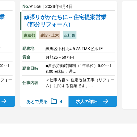
91556
|
2026年6月4日
No.
業
頑張りがかたちに～住宅提案営業
（部分リフォーム）
東京都
建設・土木
正社員
F
勤務地
練馬区中村北4-8-28 TMKビル1F
賃金
月額25～50万円
0～1
■変形労働時間制（1年単位）9:00～1
勤務日時
8:00 ■休日：週...
リフォー
＜仕事内容＞ 住宅改修工事（リフォー
仕事内容
ム）に関する営業です。...
arrow_forward
folder
arrow_forward
あとで見る
4
求人の詳細