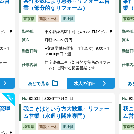
ム営
案件多数により急募～リフォーム営
案件
業（部分的なリフォーム）
業（
東京都
建設・土木
正社員
東京都
Kビル1F
勤務地
東京都練馬区中村北4-8-28 TMKビル1F
勤務地
賃金
月額25～50万円
賃金
0～1
■変形労働時間制（1年単位）9:00～1
勤務日時
勤務日
8:00 ■休日：週...
ォー
住宅改修工事（部分的な箇所のリフォ
仕事内容
仕事内
ーム）に関する提案営業です...
arrow_forward
folder
arrow_forward
あとで見る
あ
求人の詳細
NEW
93533
|
2026年7月21日
93
No.
No.
管理
我こそはという方大歓迎～リフォー
我こ
ム営業（水廻り関連専門）
ム営
埼玉県
建設・土木
正社員
東京都
Kビル1F