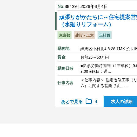
88429
|
2026年6月4日
No.
頑張りがかたちに～住宅提案営
（水廻りリフォーム）
東京都
建設・土木
正社員
勤務地
練馬区中村北4-8-28 TMKビル1
賃金
月額25～50万円
■変形労働時間制（1年単位）9:0
勤務日時
8:00 ■休日：週...
＜仕事内容＞ 住宅改修工事（
仕事内容
ム）に関する営業です。...
folder
あとで見る
4
求人の詳細