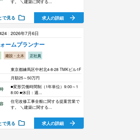
す。 ＼建築に関する...
folder
arrow_forward
とで見る
求人の詳細
424
|
2026年7月6日
ォームプランナー
建設・土木
正社員
東京都練馬区中村北4-8-28 TMKビル1F
月額25～50万円
■変形労働時間制（1年単位）9:00～1
時
8:00 ■休日：週...
住宅改修工事全般に関する提案営業で
容
す。 ＼建築に関する...
folder
arrow_forward
とで見る
求人の詳細