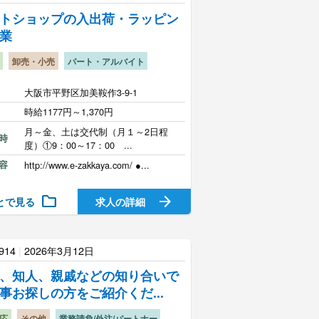
トショップの入出荷・ラッピン
業
卸売・小売
パート・アルバイト
大阪市平野区加美鞍作3-9-1
時給1177円～1,370円
月～金、土は交代制（月１～2日程
時
度）①9：00～17：00 ...
容
http://www.e-zakkaya.com/ ●...
folder
arrow_forward
とで見る
求人の詳細
914
|
2026年3月12日
、知人、親戚などの知り合いで
事お探しの方をご紹介くだ...
応
その他
業務請負/外注/パートナー