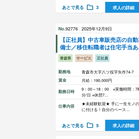
folder
あとで見る
3
求人の詳細
92776
|
2025年12月9日
No.
【正社員】中古車販売店の自動
備士／移住転職者は住宅手当あ..
青森県
サービス
正社員
勤務地
青森市大字八ツ役字矢作74-7
賃金
月給：190,000円
9：00～18：00 ※実働時間：7
勤務日時
分/日 ※休憩7...
★未経験歓迎★ 手に一生モノ
仕事内容
に付ける！自分のペース...
folder
あとで見る
5
求人の詳細