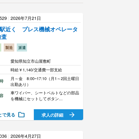
529
|
2026年7月21日
駅近く プレス機械オペレータ
検査
製造
派遣
愛知県知立市山屋敷町
時給￥1,140/交通費一部支給
月～金 8:00~17:10（月1～2回土曜日
時
出勤あり）
車ワイパー、シートベルトなどの部品
容
を機械にセットしてボタン...
folder
arrow_forward
とで見る
求人の詳細
036
|
2026年4月27日