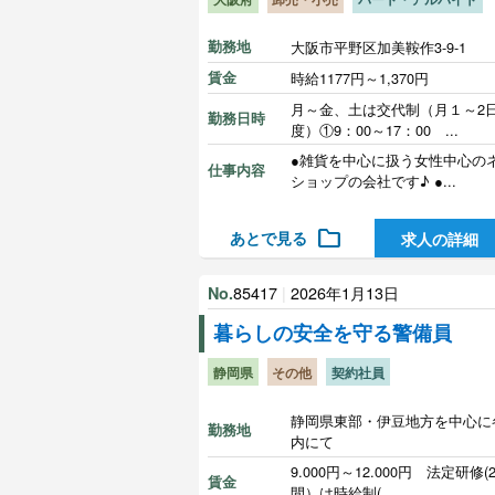
勤務地
大阪市平野区加美鞍作3-9-1
賃金
時給1177円～1,370円
月～金、土は交代制（月１～2
勤務日時
度）①9：00～17：00 ...
●雑貨を中心に扱う女性中心の
仕事内容
ショップの会社です♪ ●...
folder
あとで見る
求人の詳細
85417
|
2026年1月13日
No.
暮らしの安全を守る警備員
静岡県
その他
契約社員
静岡県東部・伊豆地方を中心に
勤務地
内にて
9.000円～12.000円 法定研修(
賃金
間）は時給制(...