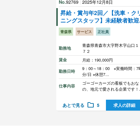
92769
|
2025年12月8日
No.
昇給・賞与年2回／【洗車・ク
ニングスタッフ】未経験者歓迎..
青森県
サービス
正社員
青森県青森市大字野木字山口１
勤務地
７２
賃金
月給：190,000円
9：00～18：00 ※実働時間：7
勤務日時
分/日 ※休憩7...
ゴーゴーカーズの看板でもおな
仕事内容
の、地元で愛される企業です！..
folder
あとで見る
5
求人の詳細