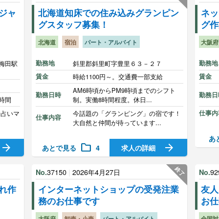
ジャ
北海道知床での住み込みグランピン
ネッ
グスタッフ募集！
グ作
北海道
宿泊
パート・アルバイト
大阪府
梅田駅
勤務地
斜里郡斜里町字豊里６３－２７
勤務地
賃金
時給1100円～。交通費一部支給
賃金
AM6時頃からPM9時頃までのシフト
勤務日時
勤務日
時間
制。実働8時間程度。休日...
や占いマ
今話題の「グランピング」の宿です！
仕事内
仕事内容
大自然と仲間が待っています...
あ
arrow_forward
folder
arrow_forward
あとで見る
4
求人の詳細
終了
37150
|
2026年4月27日
92
No.
No.
れ作
インターネットショップの受発注業
友人
務のお仕事です
お仕
大阪府
卸売・小売
パート・アルバイト
全国対