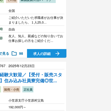
全国
ご紹介いただいた求職者がお仕事が決
まりましたら、１人25,0...
時
自由
友人、知人、親戚などの知り合いでお
容
仕事お探しの方をご紹介くだ...
folder
arrow_forward
で見る
98
求人の詳細
767
|
2025年12月23日
経験大歓迎／【受付・販売スタ
】住み込み社員寮完備◎世...
卸売・小売
正社員
小笠原支庁小笠原村父島
192,000円～