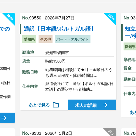
NEW
NEW
93550
|
2026年7月27日
93
No.
No.
での
通訳【日本語/ポルトガル語】
知立
ー/
愛知県
その他
パート・アルバイト
愛知県
勤務地
愛知県碧南市
勤務地
賃金
時給1300円
000円
賃金
勤務時間は相談にて★月～金曜日のう
勤務日時
ち週三日程度～(勤務時間は...
勤務日
 ※祝日
派遣会社にて、通訳【ポルトガル語/日
仕事内容
本語】の通訳/担当者補助...
仕事内
査作業
folder
arrow_forward
あとで見る
求人の詳細
あ
arrow_forward
終了
76333
|
2026年5月2日
70
No.
No.