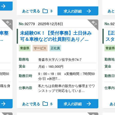
arrow_forward
folder
arrow_forward
あとで見る
3
あと
求人の詳細
終了
終了
92779
|
2025年12月8日
92
No.
No.
車整
未経験OK！【受付事務】土日休み
【正
.
可＆車検などの社員割引あり／...
スタ
青森県
サービス
正社員
青森県
勤務地
青森市大字八ツ役字矢作74-7
勤務地
賃金
月給：160,000円
賃金
時間50
9：00～18：00 ※実働時間：7時間50
勤務日時
勤務日
分/日 ※休憩7...
の職を身
私たちは自動車の販売から修理までワ
仕事内容
仕事内
ンストップで対応をしていま...
arrow_forward
folder
arrow_forward
あとで見る
5
あ
求人の詳細