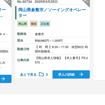
終了
終了
92734
|
2025年9月25日
No.
リー
岡山県倉敷市／ソーイングオペレー
.
ター
岡山県
製造
正社員
６４－
勤務地
倉敷市
賃金
時給982円～1,000円
【 時 間 】8:30～17:30 休憩90分 時
勤務日時
時間50
間外勤務有...
【岡山県求人情報】 【求人番号】FK-2
仕事内容
じみ
575 ...
.
folder
arrow_forward
あとで見る
3
求人の詳細
arrow_forward