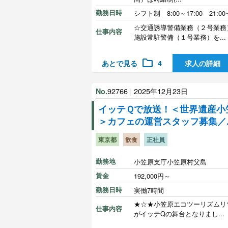
勤務日時
シフト制 8:00～17:00 21:00~
☆交通誘導警備業務（２号業務
仕事内容
施設常駐警備（１号業務）を...
folder
あとで見る
4
求人の詳細
92766
|
2025年12月23日
No.
イッテＱで放送！＜世界遺産小
＞カフェの運営スタッフ募集／..
東京都
飲食
正社員
勤務地
小笠原支庁小笠原村父島
賃金
192,000円～
勤務日時
実働7時間
★☆★小笠原エコツーリズムリ
仕事内容
がイッテQの舞台となりまし...