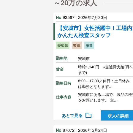
～20万の求人
93567
|
2026年7月30日
No.
【安城市】女性活躍中！工場内
かんたん検査スタッフ
愛知県
製造
派遣
勤務地
安城市
時給1,140円 ※交通費支給(月5,
賃金
まで)
8:00～17:00／休日：土日休み
勤務日時
は勤務となります...
安城市にある工場で、製品の検
仕事内容
をお願いします。 主...
folder
あとで見る
求人の詳細
87072
|
2026年5月24日
No.