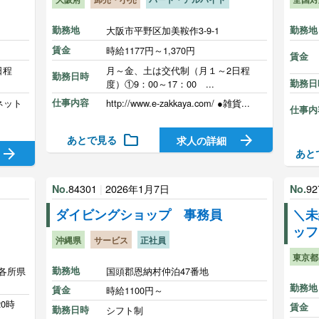
勤務地
大阪市平野区加美鞍作3-9-1
勤務地
賃金
時給1177円～1,370円
賃金
日程
月～金、土は交代制（月１～2日程
勤務日時
度）①9：00～17：00 ...
勤務日
ネット
仕事内容
http://www.e-zakkaya.com/ ●雑貨...
仕事内
folder
arrow_forward
あとで見る
求人の詳細
arrow_forward
あと
84301
|
2026年1月7日
92
No.
No.
ダイビングショップ 事務員
＼未
ッフ
沖縄県
サービス
正社員
東京都
各所県
勤務地
国頭郡恩納村仲泊47番地
勤務地
賃金
時給1100円～
20時
賃金
勤務日時
シフト制