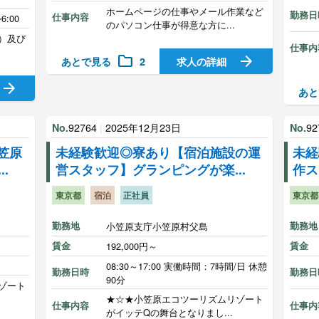
ホームページの仕事やメール作業など
勤務日
仕事内容
6:00
のパソコン仕事が得意な方に...
）及び
仕事内
folder
arrow_forward
あとで見る
2
求人の詳細
arrow_forward
あと
92764
|
2025年12月23日
92
No.
No.
笠原
未経験歓迎◎寮あり【宿泊施設の運
未経
.
営スタッフ】グランピングが楽...
作ス
東京都
宿泊
正社員
東京都
勤務地
小笠原支庁小笠原村父島
勤務地
賃金
192,000円～
賃金
08:30～17:00 実働時間：7時間/日 休憩
勤務日時
勤務日
90分
ゾート
★☆★小笠原エコツーリズムリゾート
仕事内容
仕事内
がイッテQの舞台となりまし...