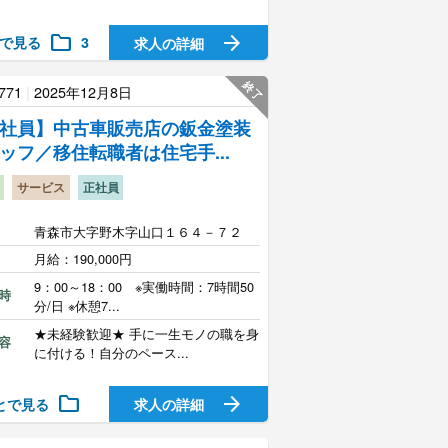
folder
arrow_forward
で見る
3
求人の詳細
終了
771
|
2025年12月8日
社員】中古車販売店の鈑金塗装
ッフ／移住転職者は住宅手...
サービス
正社員
青森市大字野木字山口１６４－７２
月給：190,000円
9：00～18：00 ※実働時間：7時間50
時
分/日 ※休憩7...
★未経験歓迎★ 手に一生モノの職を身
容
に付ける！自分のペース...
folder
arrow_forward
とで見る
求人の詳細