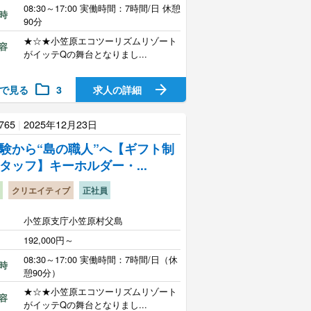
08:30～17:00 実働時間：7時間/日 休憩
時
90分
★☆★小笠原エコツーリズムリゾート
容
がイッテQの舞台となりまし...
folder
arrow_forward
で見る
3
求人の詳細
765
|
2025年12月23日
験から“島の職人”へ【ギフト制
タッフ】キーホルダー・...
クリエイティブ
正社員
小笠原支庁小笠原村父島
192,000円～
08:30～17:00 実働時間：7時間/日（休
時
憩90分）
★☆★小笠原エコツーリズムリゾート
容
がイッテQの舞台となりまし...