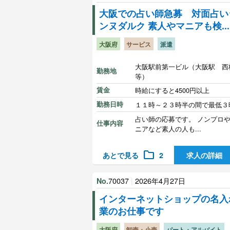
大阪での占い師急募 対面占い
ンヌダルク 素人やマニアも検...
大阪府
サービス
派遣
大阪駅前第一ビル（大阪駅 西
勤務地
等）
賃金
時給にすると4500円以上
勤務日時
１１時～２３時半の間で最低３
占い師の応募です。 ノンプロ
仕事内容
ニアなど素人の人も...
folder
あとで見る
2
求人の詳細
70037
|
2026年4月27日
No.
インターネットショップの名入
業のお仕事です
大阪府
卸売・小売
パート・アルバイト