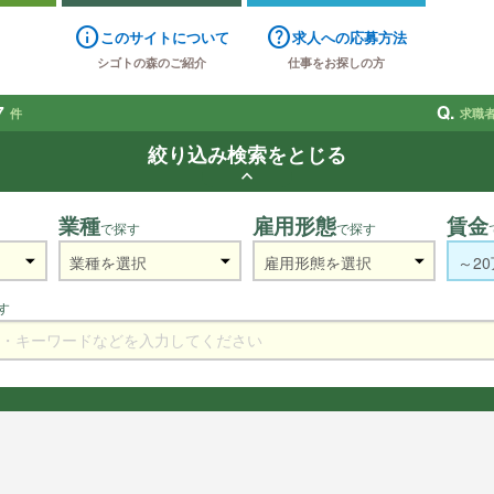
info
help
このサイトについて
求人への応募方法
シゴトの森のご紹介
仕事をお探しの方
7
Q.
件
求職
絞り込み検索をとじる
keyboard_arrow_up
業種
雇用形態
賃金
で探す
で探す
す