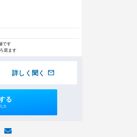
舗です
いろ居ます
詳しく聞く
mail
する
入力