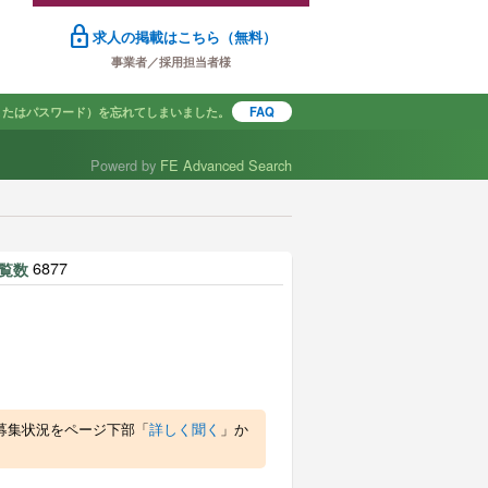
lock
求人の掲載はこちら（無料）
事業者／採用担当者様
またはパスワード）を忘れてしまいました。
FAQ
Powerd by
FE Advanced Search
で探す
6877
覧数
募集状況をページ下部「
詳しく聞く
」か