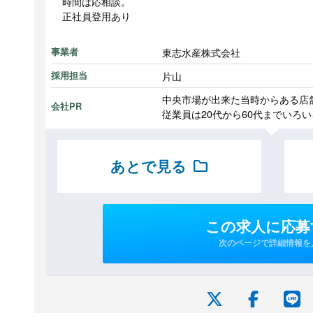
時間は応相談。
正社員登用あり
東志水産株式会社
事業者
片山
採用担当
中央市場が出来た当時からある店
会社PR
従業員は20代から60代までいろ
あとで見る
folder
この求人に応募
次のページで詳細情報を