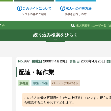
info
help
このサイトについて
求人への応募方法
シゴトの森のご紹介
仕事をお探しの方
7
Q.
件
求人事業者：ユーザー名（
絞り込み検索をひらく
keyboard_arrow_down
業種
雇用形態
賃金
で探す
で探す
997
|
2008年4月20日
|
2008年4月20日
|
No.
掲載日
更新日
閲
す
配達・軽作業
京都府
卸売・小売
パート・アルバイト
この求人は最終更新日から1年以上経過しています。現在の
ら確認することをおすすめします。