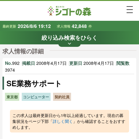
togg
2026/8/6 19:12
42,848
最終更新
求人情報
件
絞り込み検索をひらく
keyboard_arrow_down
条件から探す
求人情報の詳細
地域
業種
で探す
で探す
992
|
2008年4月17日
|
2008年4月17日
|
No.
掲載日
更新日
閲覧数
3974
SE業務サポート
雇用形態
賃金
で探す
で探す
東京都
コンピューター
契約社員
キーワード
で探す
この求人は最終更新日から1年以上経過しています。現在の募
集状況をページ下部「
詳しく聞く
」から確認することをおすす
めします。