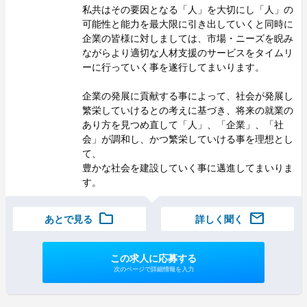
私共はその要因となる「人」を大切にし「人」の
可能性と能力を最大限に引き出していくと同時に
企業の皆様に対しましては、市場・ニーズを睨み
ながらより適切な人材支援のサービスをタイムリ
ーに行っていく事を遂行してまいります。
企業の発展に貢献する事によって、社会が発展し
繁栄していけるとの考えに基づき、将来の就業の
あり方を見つめ直して「人」、「企業」、「社
会」が調和し、かつ繁栄していける事を理想とし
て、
豊かな社会を建設していく事に邁進してまいりま
す。
folder
mail
あとで見る
詳しく聞く
この求人に応募する
次のページで詳細情報を入力