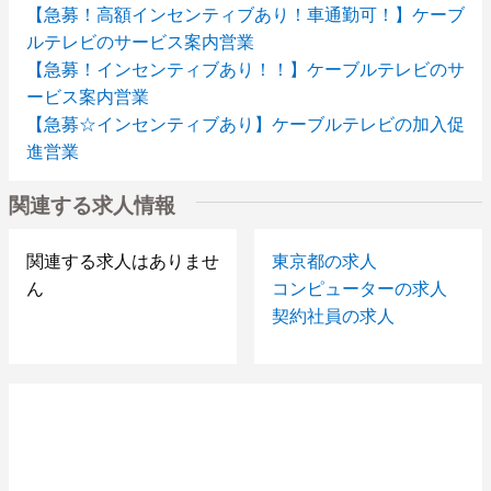
【急募！高額インセンティブあり！車通勤可！】ケーブ
ルテレビのサービス案内営業
【急募！インセンティブあり！！】ケーブルテレビのサ
ービス案内営業
【急募☆インセンティブあり】ケーブルテレビの加入促
進営業
旅行会社向け運用管理業務
関連する求人情報
地銀関連システム
サーバ監視オペレーション
システム運用保守
関連する求人はありませ
東京都の求人
ＪＯＢ監視オペレーション
ん
コンピューターの求人
サッシメーカーでのCAD設計（紹介予定派遣）
契約社員の求人
Java技術者募集（SE、PG)
COBOL技術者募集（SE、PG）
AS400 RPG技術者募集