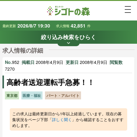
togg
2026/8/7 19:30
42,851
最終更新
求人情報
件
絞り込み検索をひらく
keyboard_arrow_down
条件から探す
求人情報の詳細
地域
業種
で探す
で探す
952
|
2008年4月9日
|
2008年4月9日
|
No.
掲載日
更新日
閲覧数
7270
高齢者送迎運転手急募！！
雇用形態
賃金
で探す
で探す
東京都
医療・福祉
パート・アルバイト
キーワード
で探す
この求人は最終更新日から1年以上経過しています。現在の募
集状況をページ下部「
詳しく聞く
」から確認することをおすす
めします。