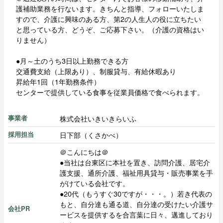
護補助業務を行ないます。きちんと指導、フォローいたしま
すので、介護に興味のある方、第2の人生人の役に立ちたい
と思っている方、どうぞ、ご応募下さい。（介護の資格はい
りません）
●月～土のうち3日以上勤務できる方
交通費支給（上限あり）、制服貸与、有給休暇あり
昇給年1回（1年勤務条件）
センターで提供している食事を従業員価格で食べられます。
株式会社いきいきらいふ
事業者
日下部（くさかべ）
採用担当
＠こんにちは＠
●当社は台東区に本社を置き、訪問介護、居宅介
護支援、通所介護、福祉用具貸与・販売事業を手
がけている会社です。
●20代（もうすぐ30ですが・・・。）若き代表の
もと、自分達も通る道、自分達の受けたい介護サ
会社PR
ービスを提供するを合言葉に日々、邁進しており