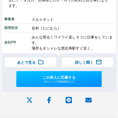
ます。
スカイネット
事業者
谷村（たにむら）
採用担当
みんな明るくワイワイ楽しそうに仕事をしていま
す。
会社PR
場所もオシャレな恵比寿駅すぐ近く。
folder
mail
あとで見る
詳しく聞く
この求人に応募する
次のページで詳細情報を入力