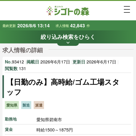
togg
2026/8/6 13:14
42,843
最終更新
求人情報
件
絞り込み検索をひらく
keyboard_arrow_down
条件から探す
求人情報の詳細
地域
業種
で探す
で探す
93412
|
2026年6月17日
|
2026年6月17日
|
No.
掲載日
更新日
131
閲覧数
【日勤のみ】高時給/ゴム工場スタ
雇用形態
賃金
で探す
で探す
ッフ
キーワード
で探す
愛知県
製造
派遣
愛知県碧南市
勤務地
時給1500～1875円
賃金