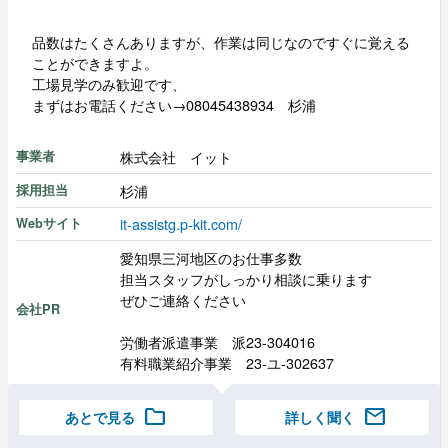
品数はたくさんありますが、作業は同じなのですぐに覚える
ことができますよ。
工場見学のみ歓迎です、
まずはお電話ください→08045438934 杉浦
株式会社 イット
事業者
杉浦
採用担当
it-assistg.p-kit.com/
Webサイト
愛知県三河地区のお仕事多数
担当スタッフがしっかり相談に乗ります
ぜひご連絡ください
会社PR
労働者派遣事業 派23-304016
有料職業紹介事業 23-ユ-302637
folder
mail
あとで見る
詳しく聞く