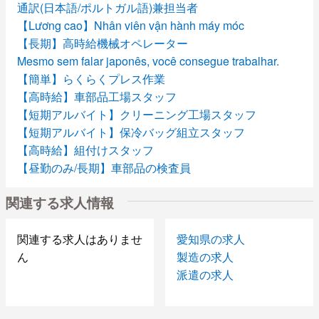
通訳(日本語/ポルトガル語)兼担当者
【Lương cao】Nhân viên vận hành máy móc
【長期】高時給機械オペレーター
Mesmo sem falar japonês, você consegue trabalhar.
【簡単】らくらくプレス作業
【高時給】車部品工場スタッフ
【短期アルバイト】クリーニング工場スタッフ
【短期アルバイト】保冷バッグ組立スタッフ
【高時給】組付けスタッフ
【昼勤のみ/長期】車部品の検査員
【未経験者歓迎】工場内リフト作業者
関連する求人情報
【中高年活躍中】機械オペレーター/検査のお仕事
【夜勤のみ】NC旋盤 加工作業
【時間相談可】検査スタッフパート
関連する求人はありませ
愛知県の求人
【日勤/2交替】機械オペレーター【男性活躍中】
ん
製造の求人
派遣の求人