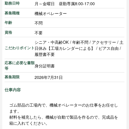
月～金曜日 昼勤専属8:00-17:00
勤務日時
機械オペレーター
募集職種
不問
年齢
不要
資格
シニア・中高齢OK / 年齢不問 / アクセサリー / 土
日休み【工場カレンダーによる】 / ピアス自由 /
こだわりポイント
履歴書不要
応募に必要な書類
身分証明書
等
2026年7月31日
募集期限
仕事内容
ゴム部品の工場内で、機械オペレーターのお仕事をお任せし
ます。
材料を補充したら、機械が自動で製品を作るので、完成品を
箱に入れてください。