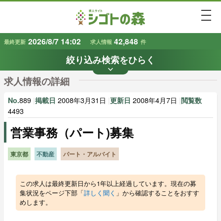
togg
2026/8/7 14:02
42,848
最終更新
求人情報
件
絞り込み検索をひらく
keyboard_arrow_down
条件から探す
求人情報の詳細
地域
業種
で探す
で探す
889
|
2008年3月31日
|
2008年4月7日
|
No.
掲載日
更新日
閲覧数
4493
営業事務（パート)募集
雇用形態
賃金
で探す
で探す
東京都
不動産
パート・アルバイト
キーワード
で探す
この求人は最終更新日から1年以上経過しています。現在の募
集状況をページ下部「
詳しく聞く
」から確認することをおすす
めします。