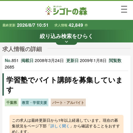
togg
2026/8/7 10:51
42,849
最終更新
求人情報
件
絞り込み検索をひらく
keyboard_arrow_down
条件から探す
求人情報の詳細
地域
業種
で探す
で探す
851
|
2008年3月24日
|
2009年1月8日
|
No.
掲載日
更新日
閲覧数
2685
学習塾でバイト講師を募集していま
雇用形態
賃金
で探す
で探す
す
キーワード
で探す
千葉県
教育・学習支援
パート・アルバイト
この求人は最終更新日から1年以上経過しています。現在の募
集状況をページ下部「
詳しく聞く
」から確認することをおすす
めします。