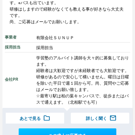
す。※バスも出ています。
研修はしますので経験がなくても教える事が好きなら大丈夫
です。
尚、ご応募はメールでお願いします。
有限会社ＳＵＮＵＰ
事業者
採用担当
採用担当
学習塾のアルバイト講師を大々的に募集しており
ます。
経験者は大歓迎ですが未経験者でも大歓迎です。
研修があるので安心して構いません。曜日は日曜
会社PR
を除いた平日で週１回から可。尚、質問やご応募
はメールでお願い致します。
☆最寄り駅は柏の葉キャンパスで、徒歩またはバ
スで通えます。（北柏駅でも可）
folder
mail
あとで見る
詳しく聞く