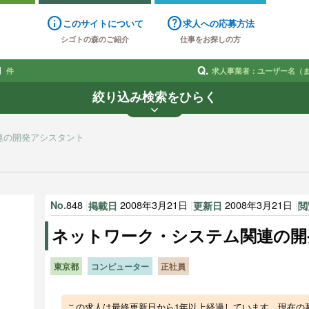
info
help
このサイトについて
求人への応募方法
シゴトの森のご紹介
仕事をお探しの方
1
Q.
件
求人事業者：ユーザー名（
絞り込み検索をひらく
keyboard_arrow_down
業種
雇用形態
賃金
で探す
で探す
連の開発アシスタント
す
848
|
2008年3月21日
|
2008年3月21日
|
No.
掲載日
更新日
閲
ネットワーク・システム関連の開
東京都
コンピューター
正社員
この求人は最終更新日から1年以上経過しています。現在の