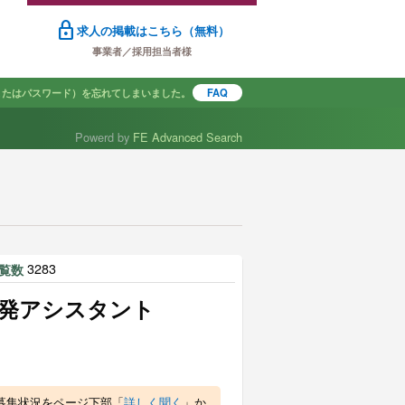
lock
求人の掲載はこちら（無料）
事業者／採用担当者様
またはパスワード）を忘れてしまいました。
FAQ
Powerd by
FE Advanced Search
で探す
3283
覧数
発アシスタント
募集状況をページ下部「
詳しく聞く
」か