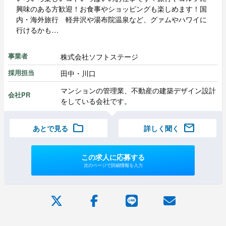
興味のある方歓迎！お食事やショッピングも楽しめます！国
内・海外旅行 軽井沢や湯布院温泉など、グァムやハワイに
行けるかも…
株式会社ソフトステージ
事業者
田中・川口
採用担当
マンションの管理業、不動産の建築デザイン設計
会社PR
をしている会社です。
folder
mail
あとで見る
詳しく聞く
この求人に応募する
次のページで詳細情報を入力