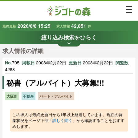
togg
2026/8/8 15:25
42,851
最終更新
求人情報
件
絞り込み検索をひらく
keyboard_arrow_down
条件から探す
求人情報の詳細
地域
業種
で探す
で探す
705
|
2008年2月22日
|
2008年2月22日
|
No.
掲載日
更新日
閲覧数
4268
秘書（アルバイト）大募集!!!
雇用形態
賃金
で探す
で探す
大阪府
不動産
パート・アルバイト
キーワード
で探す
この求人は最終更新日から1年以上経過しています。現在の募
集状況をページ下部「
詳しく聞く
」から確認することをおすす
めします。