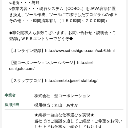
○場所・・・与野
○作業内容・・・現行システム（COBOL）をJAVA言語に置
き換え、ツール作成、ツールにて移行したプログラムの修正
その他・・・時間清算有り（１５０時間～２００時間）
◆非公開求人も多数ございます。お問い合わせ・説明会・ご
登録はＷＥＢエントリーでどうぞ◆
【オンライン登録】http://www.sei-oshigoto.com/sub6.html
【聖コーポレーションホームページ】http://sei-
oshigoto.com/
【スタッフブログ】http://ameblo.jp/sei-staffblog/
株式会社 聖コーポレーション
事業者
採用担当：丸山 あすか
採用担当
★業界一自由な仕事選びを実現★
当社ではご面談を通してご経歴・ご希望をお伺い
した上でお仕事をご紹介しております。