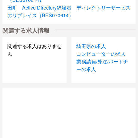
田町 Active Directory経験者 ディレクトリーサービス
のリプレイス（BES070614）
JAVA SE募集！ 新富町 官公庁WEBシステム開発
関連する求人情報
（BES070524）
Java PG募集！ 新富町 官公庁系WEBシステム開発
（BES070524）
関連する求人はありませ
埼玉県の求人
Pro*C or C 勝どき ポイント管理システム
ん
コンピューターの求人
（S070525）
業務請負/外注/パートナ
PG募集 日本橋 先物取引システム保守・メンテナン
ーの求人
ス（BES0411）
SE募集！日本橋 先物取引システム保守・メンテナン
ス（BES0411）
経理経験者募集！！ （ＮＳＲ０４１１）
有楽町でのJAVA案件！ （BES0411)
府中分倍河原でのＣ＋＋・ＪＡＶＡ案件！ （ＢＥＳ０
４１１）
本厚木 PL/SQL生産管理システム