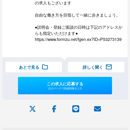
の求人もございます
自由な働き方を目指して一緒に歩きましょう。
●説明会・登録ご面談の日時は下記のアドレスか
らも指定いただけます●
https://www.formzu.net/fgen.ex?ID=P53273139
folder
mail
あとで見る
詳しく聞く
この求人に応募する
次のページで詳細情報を入力