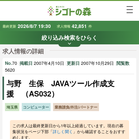
togg
2026/8/7 19:30
42,851
最終更新
求人情報
件
絞り込み検索をひらく
keyboard_arrow_down
条件から探す
求人情報の詳細
地域
業種
で探す
で探す
70
|
2007年4月10日
|
2007年10月29日
|
No.
掲載日
更新日
閲覧数
5620
与野 生保 JAVAツール作成支
雇用形態
賃金
で探す
で探す
援 （AS032）
キーワード
で探す
埼玉県
コンピューター
業務請負/外注/パートナー
この求人は最終更新日から1年以上経過しています。現在の募
集状況をページ下部「
詳しく聞く
」から確認することをおすす
めします。