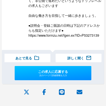
く、非公開で進めたいというようなトップレベル
の求人もございます
自由な働き方を目指して一緒に歩きましょう。
●説明会・登録ご面談の日時は下記のアドレスか
らも指定いただけます●
https://www.formzu.net/fgen.ex?ID=P53273139
folder
mail
あとで見る
詳しく聞く
この求人に応募する
次のページで詳細情報を入力