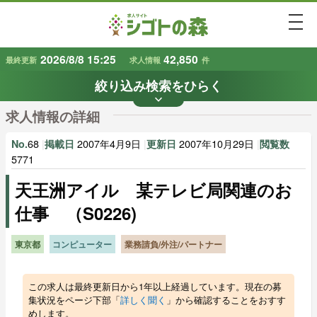
togg
2026/8/8 15:25
42,850
最終更新
求人情報
件
絞り込み検索をひらく
keyboard_arrow_down
条件から探す
求人情報の詳細
地域
業種
で探す
で探す
68
|
2007年4月9日
|
2007年10月29日
|
No.
掲載日
更新日
閲覧数
5771
天王洲アイル 某テレビ局関連のお
雇用形態
賃金
で探す
で探す
仕事 （S0226)
キーワード
で探す
東京都
コンピューター
業務請負/外注/パートナー
この求人は最終更新日から1年以上経過しています。現在の募
集状況をページ下部「
詳しく聞く
」から確認することをおすす
めします。