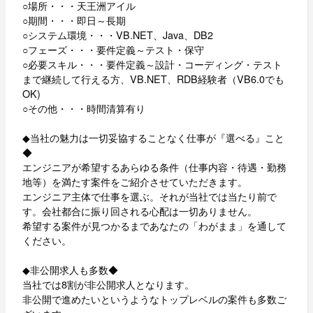
○場所・・・天王洲アイル
○期間・・・即日～長期
○システム環境・・・VB.NET、Java、DB2
○フェーズ・・・要件定義～テスト・保守
○必要スキル・・・要件定義～設計・コーディング・テスト
まで継続して行える方、VB.NET、RDB経験者（VB6.0でも
OK)
○その他・・・時間清算有り
◆当社の魅力は一切妥協することなく仕事が『選べる』こと
◆
エンジニアが希望するあらゆる条件（仕事内容・待遇・勤務
地等）を満たす案件をご紹介させていただきます。
エンジニア主体で仕事を選ぶ。それが当社では当たり前で
す。会社都合に振り回される心配は一切ありません。
希望する案件が見つかるまであなたの「わがまま」を通して
ください。
◆非公開求人も多数◆
当社では8割が非公開求人となります。
非公開で進めたいというようなトップレベルの案件も多数ご