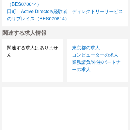
（BES070614）
田町 Active Directory経験者 ディレクトリーサービス
のリプレイス（BES070614）
JAVA SE募集！ 新富町 官公庁WEBシステム開発
関連する求人情報
（BES070524）
Java PG募集！ 新富町 官公庁系WEBシステム開発
（BES070524）
関連する求人はありませ
東京都の求人
Pro*C or C 勝どき ポイント管理システム
ん
コンピューターの求人
（S070525）
業務請負/外注/パートナ
PG募集 日本橋 先物取引システム保守・メンテナン
ーの求人
ス（BES0411）
SE募集！日本橋 先物取引システム保守・メンテナン
ス（BES0411）
経理経験者募集！！ （ＮＳＲ０４１１）
有楽町でのJAVA案件！ （BES0411)
府中分倍河原でのＣ＋＋・ＪＡＶＡ案件！ （ＢＥＳ０
４１１）
本厚木 PL/SQL生産管理システム