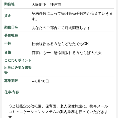
大阪府下、神戸市
勤務地
契約件数によって毎月販売手数料が増えていきま
賃金
す。
あなたのご都合にて時間調整します
勤務日時
募集職種
社会経験ある方ならどなたでもOK
年齢
何事にも一生懸命頑張れる方ならば大丈夫
資格
こだわりポイント
応募に必要な書類
等
～6月10日
募集期限
仕事内容
◇当社指定の幼稚園、保育園、老人保健施設に、携帯メール
コミュニケーションシステムの案内業務を行っていただきま
す。