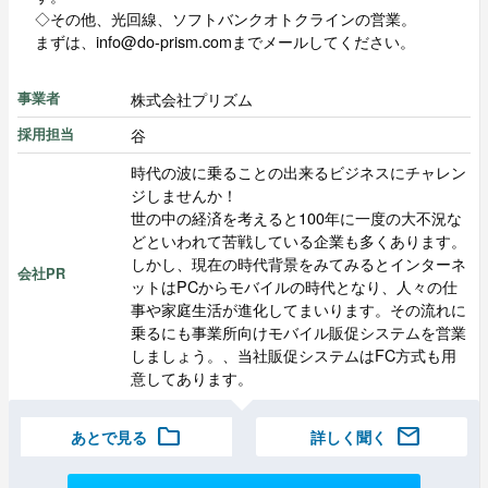
◇その他、光回線、ソフトバンクオトクラインの営業。
まずは、info@do-prism.comまでメールしてください。
株式会社プリズム
事業者
谷
採用担当
時代の波に乗ることの出来るビジネスにチャレン
ジしませんか！
世の中の経済を考えると100年に一度の大不況な
どといわれて苦戦している企業も多くあります。
しかし、現在の時代背景をみてみるとインターネ
会社PR
ットはPCからモバイルの時代となり、人々の仕
事や家庭生活が進化してまいります。その流れに
乗るにも事業所向けモバイル販促システムを営業
しましょう。、当社販促システムはFC方式も用
意してあります。
folder
mail
あとで見る
詳しく聞く