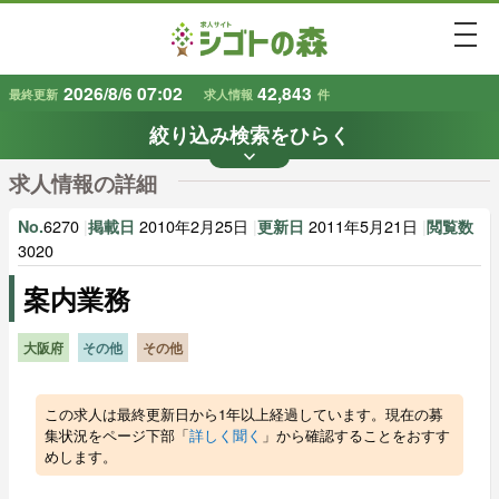
togg
2026/8/6 07:02
42,843
最終更新
求人情報
件
絞り込み検索をひらく
keyboard_arrow_down
条件から探す
求人情報の詳細
地域
業種
で探す
で探す
6270
|
2010年2月25日
|
2011年5月21日
|
No.
掲載日
更新日
閲覧数
3020
案内業務
雇用形態
賃金
で探す
で探す
大阪府
その他
その他
キーワード
で探す
この求人は最終更新日から1年以上経過しています。現在の募
集状況をページ下部「
詳しく聞く
」から確認することをおすす
めします。