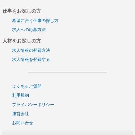
OK】【月10日勤務】
仕事をお探しの方
【即～★】【レベッカテイラー】アパレル販売staff♪＠
新宿
希望に合う仕事の探し方
横浜☆レディスブランド”トゥービーシック”販売スタッ
求人への応募方法
フ募集☆4/1～
人材をお探しの方
【3/下～】横浜★ミセスブランド『バンベール』・販売
スタッフ募集！！
求人情報の登録方法
筑波西武☆レディス販売スタッフ募集☆月18日勤務★
求人情報を登録する
日給10000円＋交
★3/下～★有名ジュエリーブランド・販売staff募集@千
葉
4/1～/経験者優遇★【海外ブランド・婦人帽子販売】＠
よくあるご質問
大宮
利用規約
週3日～OK/経験者優遇★期間限定【海外ブランド・婦
プライバシーポリシー
人帽子販売】
運営会社
3/10～4/20★子供・ベビー服販売スタッフ募集★池袋★
お問い合せ
日給9000円
日給10500円★4月中旬～★イトーヨーカ堂国領店【食