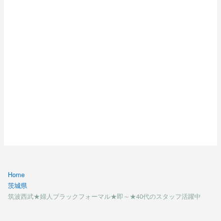
☆5/1～
新宿★紳士スーツ販売スタッフ募集★即日～★日給
10000円＋交通費
★5/1～★有名ジュエリーブランド・販売staff募集@横
浜
日給10500円★4/中～★イトーヨーカ堂武蔵境店【クッ
キングスタッフ】
南大沢アウトレット★雑貨ブランド販売スタッフ★時給
1250円★4/下～
所沢西武★婦人ブラックフォーマル★即日～★40代の
スタッフ活躍中
3/17オープン★アピタ東松山★婦人カジュアル☆40代
スタッフ大歓迎
IY坂戸★4/上～★婦人カジュアル販売スタッフ★日給
Home
9500円＋交
茨城県
★即～♪池袋★婦人ブランド\”コトゥー\”★販売スタッフ
筑波西武★婦人ブラックフォーマル★即～★40代のスタッフ活躍中
募集!!
英国系紳士服★販売スタッフ募集＠恵比寿【即日～勤務