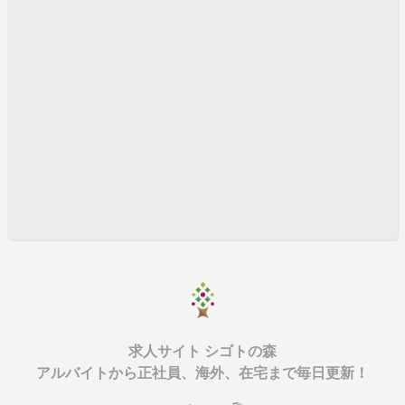
品の試食販売♪】
東京大丸☆ミセス婦人服販売スタッフ☆即日～★50代
のスタッフ活躍中
柏そごう★婦人ブラックフォーマル★即日～★40代の
スタッフ活躍中
3/1～勤務/マルイアネックス・mens財布販売【男女ス
タッフ募集】
★3/10・プランタンにOPEN★有名ジュエリーブラン
ド・販売staff
フレンテ新宿★3/1～10/末★日給9500円＋交通費★販売
スタッフ♪
港北モザイクモール★4/1～8/末★日給9500円＋交通費
★販売スタッフ募集♪
婦人【ポールスチュアート】販売スタッフ募集☆東京☆
即～
求人サイト シゴトの森
★即日～♪新宿★婦人ブランド\”トランスワーク\”★販売
アルバイトから正社員、海外、在宅まで毎日更新！
スタッフ募集!!
雑貨バッグ販売スタッフ募集★即日～★町田★日給