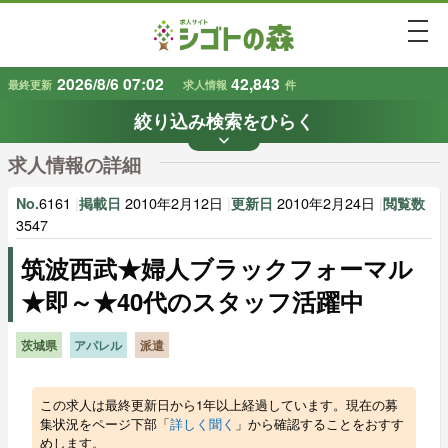
togg
2026/8/6 07:02
42,843
最終更新
求人情報
件
絞り込み検索をひらく
keyboard_arrow_down
条件から探す
求人情報の詳細
地域
業種
で探す
で探す
6161
|
2010年2月12日
|
2010年2月24日
|
No.
掲載日
更新日
閲覧数
3547
筑波西武★婦人ブラックフォーマル
雇用形態
賃金
で探す
で探す
★即～★40代のスタッフ活躍中
キーワード
で探す
茨城県
アパレル
派遣
この求人は最終更新日から1年以上経過しています。現在の募
集状況をページ下部「
詳しく聞く
」から確認することをおすす
めします。