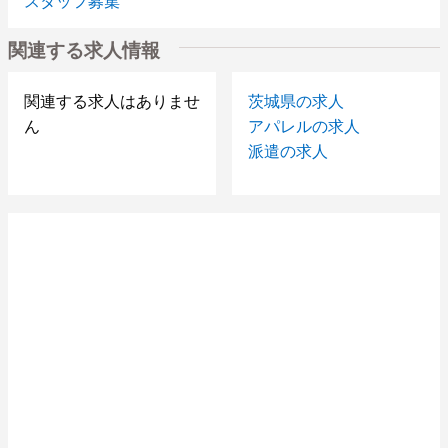
スタッフ募集
【8/20～】三陽商会×MACKINTOSH@玉川高島屋●販売
関連する求人情報
スタッフ募集
ミセスブランド販売スタッフ募集【池袋東武】月10日
勤務(土日中心)
関連する求人はありませ
茨城県の求人
婦人【トランスワーク】販売スタッフ募集☆大宮★月
ん
アパレルの求人
19日勤務★日給9800円
派遣の求人
横浜☆レディス\”エポカ\”販売スタッフ☆月19日勤務★
日給10000円＋交
バッグ販売スタッフ募集★9/1～★春日部ロビンソン★
日給9000円～＋交
コスメも人気なアパレルカジュアルブランド募集★新宿
伊勢丹Ｂ2Ｆ★即日～
カラフル・ポップアンダーウェア★オープニングスタッ
フ募集★ららぽーと東京
【6/末～】ミセスブランド販売スタッフ募集【新宿地区
百貨店】
【8/上～】日本橋・銀座地区百貨店★婦人ミセスブラン