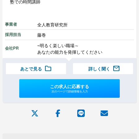
塾での時間講師
全人教育研究所
事業者
藤巻
採用担当
~明るく楽しい職場～
会社PR
あなたの能力を発揮してください
folder
mail
あとで見る
詳しく聞く
この求人に応募する
次のページで詳細情報を入力