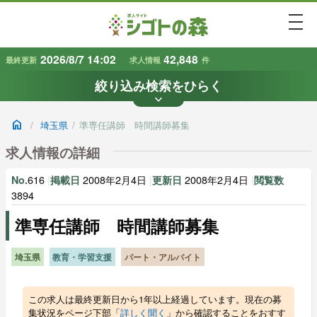
togg
2026/8/7 14:02
42,848
最終更新
求人情報
件
絞り込み検索をひらく
keyboard_arrow_down
条件から探す
home
/
埼玉県
/
準専任講師 時間講師募集
地域
業種
で探す
で探す
求人情報の詳細
616
|
2008年2月4日
|
2008年2月4日
|
No.
掲載日
更新日
閲覧数
雇用形態
賃金
で探す
で探す
3894
準専任講師 時間講師募集
キーワード
で探す
埼玉県
教育・学習支援
パート・アルバイト
この求人は最終更新日から1年以上経過しています。現在の募
集状況をページ下部「
詳しく聞く
」から確認することをおすす