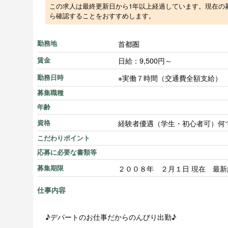
この求人は最終更新日から1年以上経過しています。現在の
ら確認することをおすすめします。
首都圏
勤務地
日給：9,500円～
賃金
※実働７時間（交通費全額支給）
勤務日時
募集職種
年齢
経験者優遇（学生・初心者可）何
資格
こだわりポイント
応募に必要な書類等
２００８年 ２月１日 現在 最
募集期限
仕事内容
♪デパートのお仕事だからのんびり出勤♪