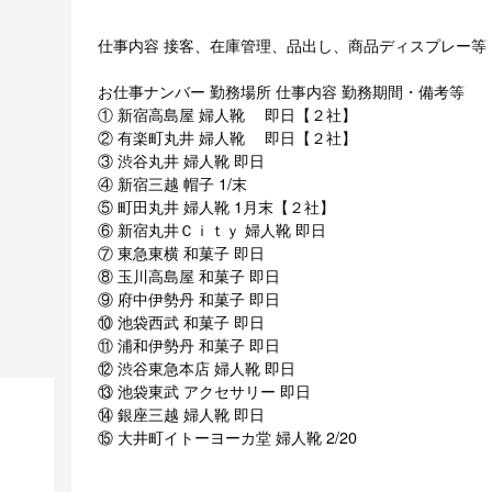
仕事内容 接客、在庫管理、品出し、商品ディスプレー等
お仕事ナンバー 勤務場所 仕事内容 勤務期間・備考等
① 新宿高島屋 婦人靴 即日【２社】
② 有楽町丸井 婦人靴 即日【２社】
③ 渋谷丸井 婦人靴 即日
④ 新宿三越 帽子 1/末
⑤ 町田丸井 婦人靴 1月末【２社】
⑥ 新宿丸井Ｃｉｔｙ 婦人靴 即日
⑦ 東急東横 和菓子 即日
⑧ 玉川高島屋 和菓子 即日
⑨ 府中伊勢丹 和菓子 即日
⑩ 池袋西武 和菓子 即日
⑪ 浦和伊勢丹 和菓子 即日
⑫ 渋谷東急本店 婦人靴 即日
⑬ 池袋東武 アクセサリー 即日
⑭ 銀座三越 婦人靴 即日
⑮ 大井町イトーヨーカ堂 婦人靴 2/20