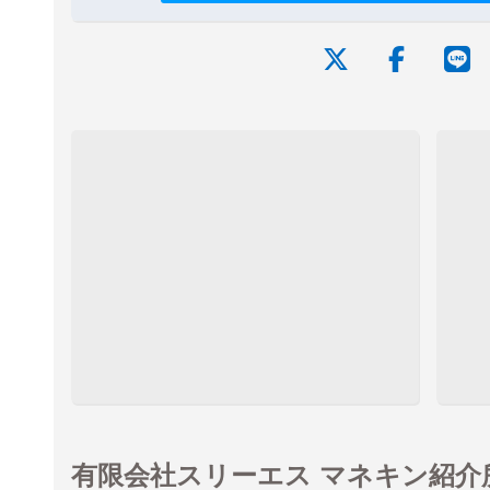
有限会社スリーエス マネキン紹介