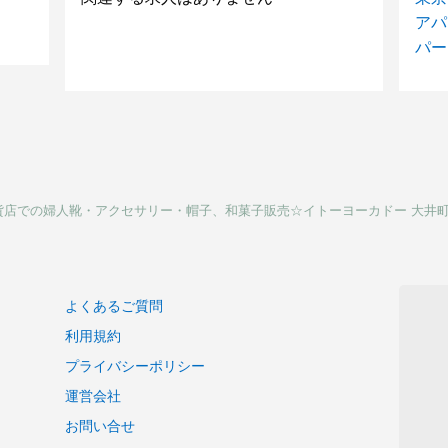
アパ
子・食品販売☆新丸ビル他、28件お仕事情報追加
パー
アパレル・ファッション販売 求人情報☆婦人靴・
子・食品販売☆あみプレミアム・アウトレット他、
アパレル・ファッション販売 求人情報☆婦人靴・
子・食品販売☆ベルモール他、21件お仕事情報追
アパレル・ファッション販売 求人情報☆婦人靴・
ーティドレス・ジュエリー・紳士靴、和菓子・洋菓
件お仕事情報追加＆更新
貨店での婦人靴・アクセサリー・帽子、和菓子販売☆イトーヨーカドー 大井町
アパレル・ファッション販売 求人情報☆婦人靴・
ーティドレス・ジュエリー・紳士靴、和菓子・洋菓
お仕事情報追加＆更新
アパレル・ファッション販売 求人情報☆婦人靴・
よくあるご質問
ス・ジュエリー・紳士靴、和菓子・洋菓子・食品販
利用規約
報追加＆更新
プライバシーポリシー
アパレル・ファッション販売 求人情報☆婦人靴・
運営会社
子・洋菓子・食品販売☆高島屋フードメゾン新横浜
アパレル・ファッション販売 求人情報☆婦人靴・
お問い合せ