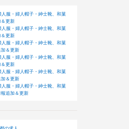
婦人服・婦人帽子・紳士靴、和菓
加＆更新
婦人服・婦人帽子・紳士靴、和菓
加＆更新
婦人服・婦人帽子・紳士靴、和菓
追加＆更新
婦人服・婦人帽子・紳士靴、和菓
加＆更新
婦人服・婦人帽子・紳士靴、和菓
追加＆更新
婦人服・婦人帽子・紳士靴、和菓
情報追加＆更新
婦人服・婦人帽子・紳士靴、和菓
情報追加＆更新
婦人服・婦人帽子・紳士靴、和菓
情報追加＆更新
都の求人
婦人服・婦人帽子・紳士靴、和菓