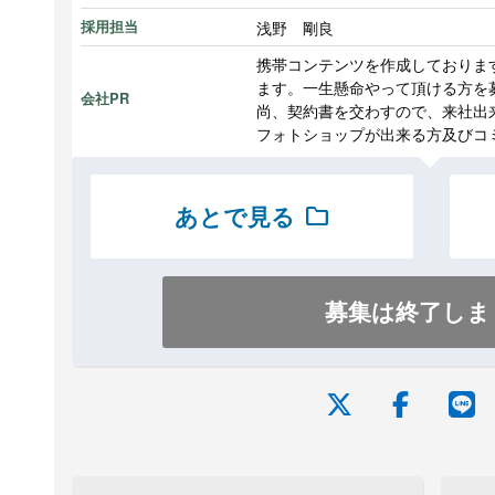
浅野 剛良
採用担当
携帯コンテンツを作成しておりま
ます。一生懸命やって頂ける方を
会社PR
尚、契約書を交わすので、来社出
フォトショップが出来る方及びコ
あとで見る
folder
募集は終了しま