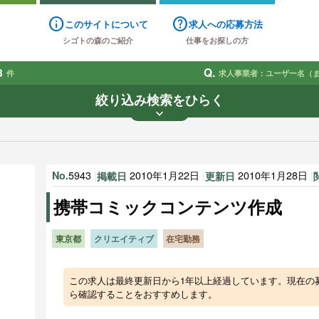
info
help
このサイトについて
求人への応募方法
シゴトの森のご紹介
仕事をお探しの方
8
Q.
件
求人事業者：ユーザー名（
絞り込み検索をひらく
keyboard_arrow_down
業種
雇用形態
賃金
で探す
で探す
5943
|
2010年1月22日
|
2010年1月28日
|
No.
掲載日
更新日
す
携帯コミックコンテンツ作成
東京都
クリエイティブ
在宅勤務
この求人は最終更新日から1年以上経過しています。現在の
ら確認することをおすすめします。