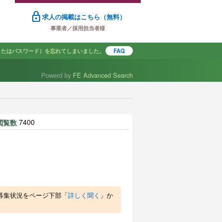
lock
求人の掲載はこちら（無料）
事業者／採用担当者様
またはパスワード）を忘れてしまいました。
FAQ
Powerd by
FE Advanced Search
で探す
7400
閲覧数
募集状況をページ下部「
詳しく聞く
」か