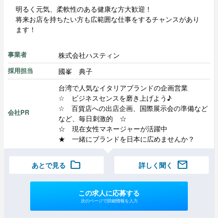
明るく元気、柔軟性のある健康な方大歓迎！
将来お店を持ちたい方も広範囲な仕事をするチャンスがあり
ます！
株式会社ハスティン
事業者
國峯 典子
採用担当
台湾で人気なイタリアブランドの企画営業
☆ ビジネスセンスを磨き上げよう♪
☆ 百貨店への出店企画、国際展示会の準備など
会社PR
など、毎日刺激的 ☆
☆ 現在女性マネージャーが活躍中
★ 一緒にブランドを日本に広めませんか？
folder
mail
あとで見る
詳しく聞く
この求人に応募する
次のページで詳細情報を入力