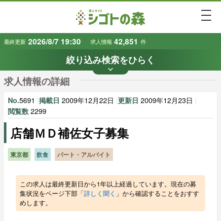
togg
2026/8/7 19:30
42,851
最終更新
求人情報
件
絞り込み検索をひらく
keyboard_arrow_down
条件から探す
求人情報の詳細
地域
業種
で探す
で探す
5691
|
2009年12月22日
|
2009年12月23日
|
No.
掲載日
更新日
2299
閲覧数
店舗ＭＤ補佐女子募集
雇用形態
賃金
で探す
で探す
東京都
飲食
パート・アルバイト
キーワード
で探す
この求人は最終更新日から1年以上経過しています。現在の募
集状況をページ下部「
詳しく聞く
」から確認することをおすす
めします。