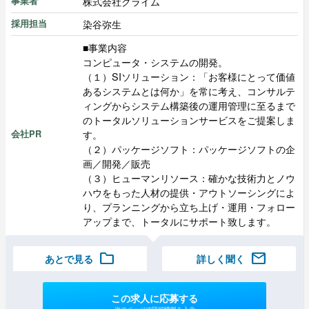
株式会社クライム
事業者
染谷弥生
採用担当
■事業内容
コンピュータ・システムの開発。
（１）SIソリューション：「お客様にとって価値
あるシステムとは何か」を常に考え、コンサルテ
ィングからシステム構築後の運用管理に至るまで
のトータルソリューションサービスをご提案しま
す。
会社PR
（２）パッケージソフト：パッケージソフトの企
画／開発／販売
（３）ヒューマンリソース：確かな技術力とノウ
ハウをもった人材の提供・アウトソーシングによ
り、プランニングから立ち上げ・運用・フォロー
アップまで、トータルにサポート致します。
folder
mail
あとで見る
詳しく聞く
この求人に応募する