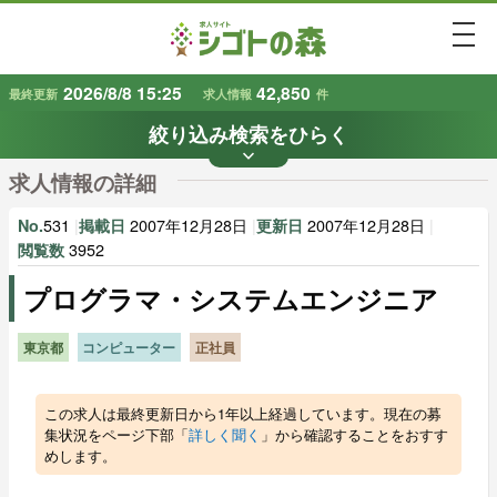
togg
2026/8/8 15:25
42,850
最終更新
求人情報
件
絞り込み検索をひらく
keyboard_arrow_down
条件から探す
求人情報の詳細
地域
業種
で探す
で探す
531
|
2007年12月28日
|
2007年12月28日
|
No.
掲載日
更新日
3952
閲覧数
プログラマ・システムエンジニア
雇用形態
賃金
で探す
で探す
東京都
コンピューター
正社員
キーワード
で探す
この求人は最終更新日から1年以上経過しています。現在の募
集状況をページ下部「
詳しく聞く
」から確認することをおすす
めします。