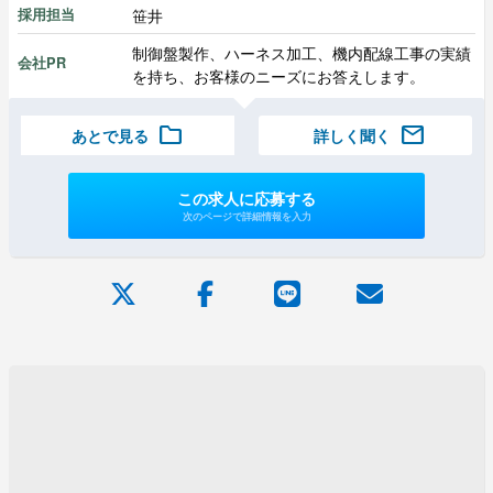
笹井
採用担当
制御盤製作、ハーネス加工、機内配線工事の実績
会社PR
を持ち、お客様のニーズにお答えします。
folder
mail
あとで見る
詳しく聞く
この求人に応募する
次のページで詳細情報を入力