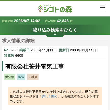
togg
2026/8/7 14:02
42,848
最終更新
求人情報
件
絞り込み検索をひらく
keyboard_arrow_down
条件から探す
求人情報の詳細
地域
業種
で探す
で探す
5265
|
2009年11月11日
|
2009年11月11日
|
No.
掲載日
更新日
6605
閲覧数
有限会社笹井電気工事
雇用形態
賃金
で探す
で探す
愛知県
製造
正社員
キーワード
で探す
この求人は最終更新日から1年以上経過しています。現在の募
集状況をページ下部「
詳しく聞く
」から確認することをおすす
めします。