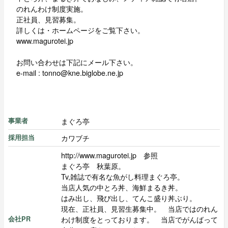
のれんわけ制度実施。
正社員、見習募集。
詳しくは・ホームページをご覧下さい。
www.magurotei.jp
お問い合わせは下記にメール下さい。
e-mail : tonno@kne.biglobe.ne.jp
まぐろ亭
事業者
カワブチ
採用担当
http://www.magurotei.jp 参照
まぐろ亭 秋葉原。
Tv,雑誌で有名な魚がし料理まぐろ亭。
当店人気の中とろ丼、海鮮まるき丼。
はみ出し、飛び出し、てんこ盛り丼ぶり。
現在、正社員、見習生募集中。 当店ではのれん
わけ制度をとっております。 当店でがんばって
会社PR