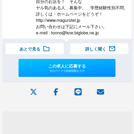
自分のお店を！ そんな
ヤル気のある人、募集中。 学歴経験性別不問。
詳しくは・ホームページをどうぞ！
http://www.magurotei.jp
お問い合わせは下記にメール下さい。
e-meil : tonno@kne.biglobe.ne.jp
folder
mail
あとで見る
詳しく聞く
この求人に応募する
次のページで詳細情報を入力