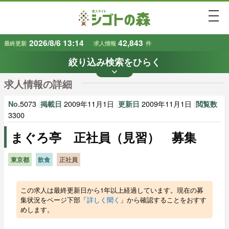
togg
2026/8/6 13:14
42,843
最終更新
求人情報
件
絞り込み検索をひらく
keyboard_arrow_down
条件から探す
求人情報の詳細
地域
業種
で探す
で探す
5073
|
2009年11月1日
|
2009年11月1日
|
No.
掲載日
更新日
閲覧数
3300
まぐろ亭 正社員（見習） 募集
雇用形態
賃金
で探す
で探す
東京都
飲食
正社員
キーワード
で探す
この求人は最終更新日から1年以上経過しています。現在の募
集状況をページ下部「
詳しく聞く
」から確認することをおすす
めします。