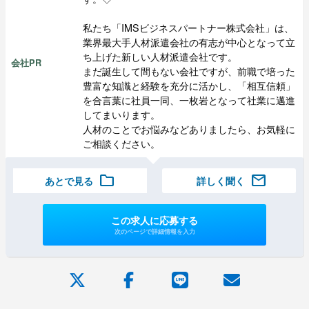
私たち「IMSビジネスパートナー株式会社」は、
業界最大手人材派遣会社の有志が中心となって立
ち上げた新しい人材派遣会社です。
会社PR
まだ誕生して間もない会社ですが、前職で培った
豊富な知識と経験を充分に活かし、「相互信頼」
を合言葉に社員一同、一枚岩となって社業に邁進
してまいります。
人材のことでお悩みなどありましたら、お気軽に
ご相談ください。
folder
mail
あとで見る
詳しく聞く
この求人に応募する
次のページで詳細情報を入力