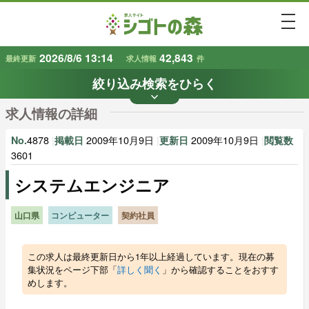
togg
2026/8/6 13:14
42,843
最終更新
求人情報
件
絞り込み検索をひらく
keyboard_arrow_down
条件から探す
求人情報の詳細
地域
業種
で探す
で探す
4878
|
2009年10月9日
|
2009年10月9日
|
No.
掲載日
更新日
閲覧数
3601
システムエンジニア
雇用形態
賃金
で探す
で探す
山口県
コンピューター
契約社員
キーワード
で探す
この求人は最終更新日から1年以上経過しています。現在の募
集状況をページ下部「
詳しく聞く
」から確認することをおすす
めします。