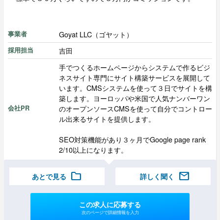
Goyat LLC（ゴヤット）
事業者
吉田
採用担当
手でつくるホームページからシステムで作るビジ
ネスサイト専門にサイト構築サービスを展開して
います。CMSシステムを使って３日でサイトを構
築します。ヨーロッパや米国で人気ナンバーワン
のオープンソースCMSを使って自分でコントロー
会社PR
ル出来るサイトを提供します。
SEO対策機能があり３ヶ月でGoogle page rank
2/10以上になります。
folder
mail
あとで見る
詳しく聞く
この求人に応募する
次のページで詳細情報を入力