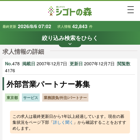
togg
2026/8/6 07:02
42,843
最終更新
求人情報
件
絞り込み検索をひらく
keyboard_arrow_down
条件から探す
求人情報の詳細
地域
業種
で探す
で探す
478
|
2007年12月7日
|
2007年12月7日
|
No.
掲載日
更新日
閲覧数
4176
外部営業パートナー募集
雇用形態
賃金
で探す
で探す
東京都
サービス
業務請負/外注/パートナー
キーワード
で探す
この求人は最終更新日から1年以上経過しています。現在の募
集状況をページ下部「
詳しく聞く
」から確認することをおすす
めします。