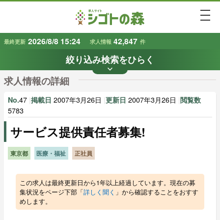
togg
2026/8/8 15:24
42,847
最終更新
求人情報
件
絞り込み検索をひらく
keyboard_arrow_down
条件から探す
求人情報の詳細
地域
業種
で探す
で探す
47
|
2007年3月26日
|
2007年3月26日
|
No.
掲載日
更新日
閲覧数
5783
サービス提供責任者募集!
雇用形態
賃金
で探す
で探す
東京都
医療・福祉
正社員
キーワード
で探す
この求人は最終更新日から1年以上経過しています。現在の募
集状況をページ下部「
詳しく聞く
」から確認することをおすす
めします。