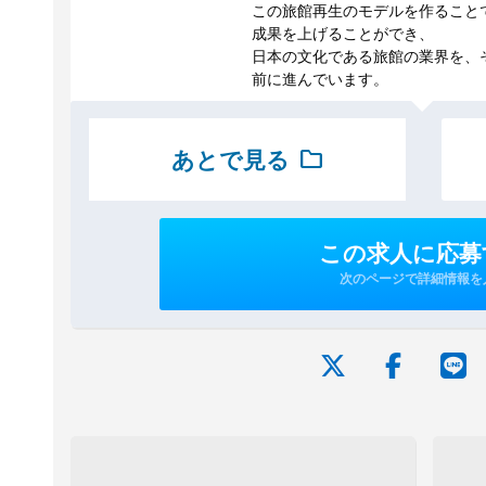
この旅館再生のモデルを作ること
成果を上げることができ、
日本の文化である旅館の業界を、
前に進んでいます。
あとで見る
folder
この求人に応募
次のページで詳細情報を