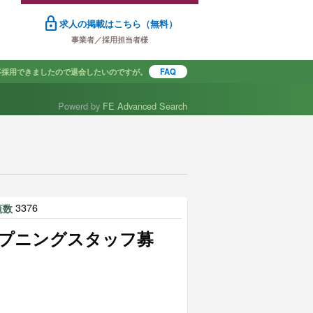
lock
求人の掲載はこちら（無料）
事業者／採用担当者様
事採用できましたので退会したいのですが。
FAQ
Powerd by
FE Advanced Search
で探す
3376
覧数
プニングスタッフ募