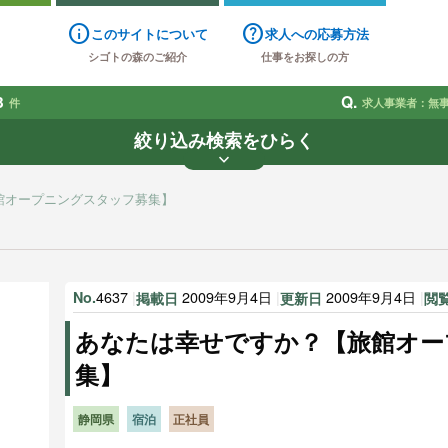
info
help
このサイトについて
求人への応募方法
シゴトの森のご紹介
仕事をお探しの方
3
Q.
件
求人事業者：無
絞り込み検索をひらく
keyboard_arrow_down
業種
雇用形態
賃金
で探す
で探す
館オープニングスタッフ募集】
す
4637
|
2009年9月4日
|
2009年9月4日
|
No.
掲載日
更新日
閲
あなたは幸せですか？【旅館オー
集】
静岡県
宿泊
正社員