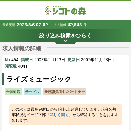
togg
2026/8/6 07:02
42,843
最終更新
求人情報
件
絞り込み検索をひらく
keyboard_arrow_down
条件から探す
求人情報の詳細
地域
業種
で探す
で探す
454
|
2007年11月23日
|
2007年11月23日
|
No.
掲載日
更新日
4041
閲覧数
ライズミュージック
雇用形態
賃金
で探す
で探す
全国対応
サービス
業務請負/外注/パートナー
キーワード
で探す
この求人は最終更新日から1年以上経過しています。現在の募
集状況をページ下部「
詳しく聞く
」から確認することをおすす
めします。