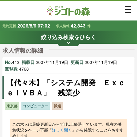
togg
2026/8/6 07:02
42,843
最終更新
求人情報
件
絞り込み検索をひらく
keyboard_arrow_down
条件から探す
求人情報の詳細
地域
業種
で探す
で探す
442
|
2007年11月19日
|
2007年11月19日
|
No.
掲載日
更新日
4768
閲覧数
【代々木】「システム開発 Ｅｘｃ
雇用形態
賃金
で探す
で探す
ｅｌＶＢＡ」 残業少
キーワード
で探す
東京都
コンピューター
派遣
この求人は最終更新日から1年以上経過しています。現在の募
集状況をページ下部「
詳しく聞く
」から確認することをおすす
めします。