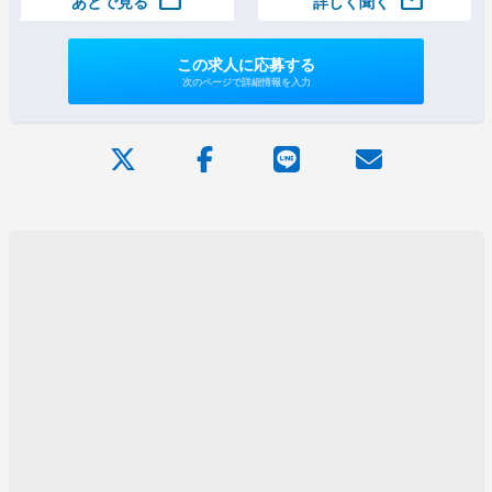
folder
mail
あとで見る
詳しく聞く
この求人に応募する
次のページで詳細情報を入力