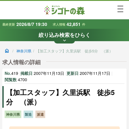
togg
2026/8/7 19:30
42,851
最終更新
求人情報
件
絞り込み検索をひらく
keyboard_arrow_down
条件から探す
home
/
神奈川県
/
【加工スタッフ】久里浜駅 徒歩5分 （派）
地域
業種
で探す
で探す
求人情報の詳細
419
|
2007年11月13日
|
2007年11月17日
|
No.
掲載日
更新日
雇用形態
賃金
で探す
で探す
4700
閲覧数
【加工スタッフ】久里浜駅 徒歩5
キーワード
で探す
分 （派）
神奈川県
製造
派遣