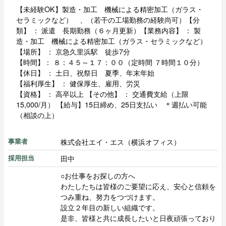
【未経験OK】製造・加工 機械による精密加工（ガラス・
セラミックなど） 、（若干の工場勤務の経験尚可）【分
類】 ： 派遣 長期勤務（６ヶ月更新）【業務内容】 ： 製
造・加工 機械による精密加工（ガラス・セラミックなど）
【場所】 ： 京急久里浜駅 徒歩7分
【時間】： ８：４５～１７：００（定時間 ７時間１０分）
【休日】 ： 土日、祝祭日 夏季、年末年始
【福利厚生】 ： 健保厚生、雇用、労災
【資格】 ： 高卒以上 【その他】 ： 交通費支給（上限
15,000/月） 【給与】15日締め、25日支払い ＊週払い可能
（相談の上）
株式会社エイ・エス（横浜オフィス）
事業者
田中
採用担当
○お仕事をお探しの方へ
わたしたちは皆様のご要望に応え、安心と信頼を
つみ重ね、努力をつづけます。
設立２年目の新しい組織です。
是非、皆様と共に成長したいと日夜頑張っており