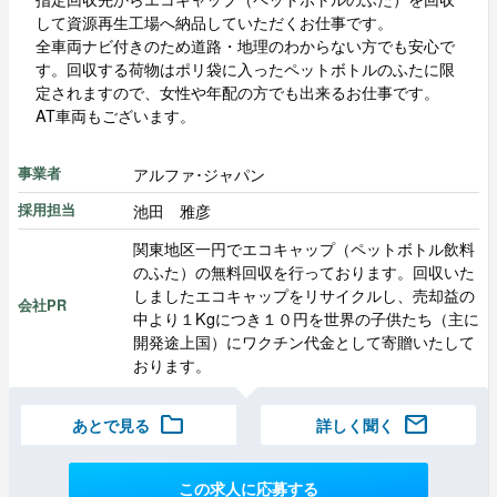
して資源再生工場へ納品していただくお仕事です。
全車両ナビ付きのため道路・地理のわからない方でも安心で
す。回収する荷物はポリ袋に入ったペットボトルのふたに限
定されますので、女性や年配の方でも出来るお仕事です。
AT車両もございます。
アルファ･ジャパン
事業者
池田 雅彦
採用担当
関東地区一円でエコキャップ（ペットボトル飲料
のふた）の無料回収を行っております。回収いた
しましたエコキャップをリサイクルし、売却益の
会社PR
中より１Kgにつき１０円を世界の子供たち（主に
開発途上国）にワクチン代金として寄贈いたして
おります。
folder
mail
あとで見る
詳しく聞く
この求人に応募する