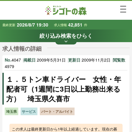
togg
2026/8/7 19:30
42,851
最終更新
求人情報
件
絞り込み検索をひらく
keyboard_arrow_down
条件から探す
求人情報の詳細
地域
業種
で探す
で探す
4047
|
2009年5月31日
|
2009年11月2日
|
No.
掲載日
更新日
閲覧数
4979
１．５トン車ドライバー 女性・年
雇用形態
賃金
で探す
で探す
配者可（1週間に3日以上勤務出来る
方） 埼玉県久喜市
キーワード
で探す
埼玉県
サービス
パート・アルバイト
この求人は最終更新日から1年以上経過しています。現在の募