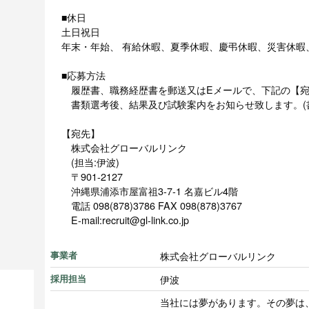
■休日
土日祝日
年末・年始、 有給休暇、夏季休暇、慶弔休暇、災害休暇
■応募方法
履歴書、職務経歴書を郵送又はEメールで、下記の【宛
書類選考後、結果及び試験案内をお知らせ致します。(
【宛先】
株式会社グローバルリンク
(担当:伊波)
〒901-2127
沖縄県浦添市屋富祖3-7-1 名嘉ビル4階
電話 098(878)3786 FAX 098(878)3767
E-mail:recruit@gl-link.co.jp
株式会社グローバルリンク
事業者
伊波
採用担当
当社には夢があります。その夢は