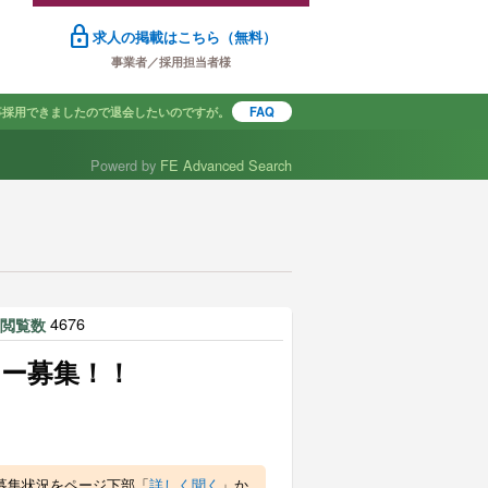
lock
求人の掲載はこちら（無料）
事業者／採用担当者様
事採用できましたので退会したいのですが。
FAQ
Powerd by
FE Advanced Search
で探す
|
4676
閲覧数
ー募集！！
募集状況をページ下部「
詳しく聞く
」か