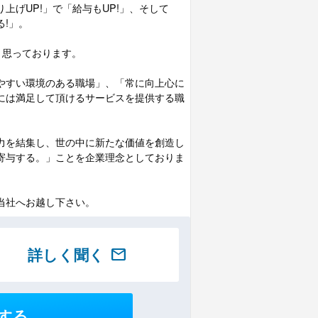
上げUP!」で「給与もUP!」、そして
!」。
いと思っております。
やすい環境のある職場」、「常に向上心に
には満足して頂けるサービスを提供する職
力を結集し、世の中に新たな価値を創造し
寄与する。」ことを企業理念としておりま
当社へお越し下さい。
詳しく聞く
mail
する