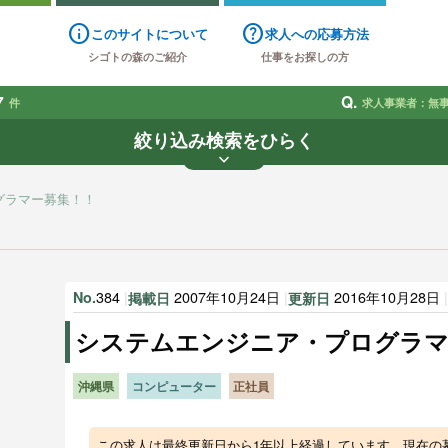
info
help
このサイトについて
求人への応募方法
シゴトの森のご紹介
仕事をお探しの方
7
Q.
件
求人事業者：無
絞り込み検索をひらく
keyboard_arrow_down
業種
雇用形態
賃金
で探す
で探す
グラマー募集！！
す
384
|
2007年10月24日
|
2016年10月28日
No.
掲載日
更新日
システムエンジニア・プログラマ
沖縄県
コンピューター
正社員
この求人は最終更新日から1年以上経過しています。現在の