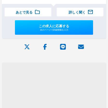
folder
mail
あとで見る
詳しく聞く
この求人に応募する
次のページで詳細情報を入力