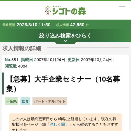
togg
2026/8/10 11:50
42,850
最終更新
求人情報
件
絞り込み検索をひらく
keyboard_arrow_down
条件から探す
求人情報の詳細
地域
業種
で探す
で探す
381
|
2007年10月24日
|
2007年10月24日
|
No.
掲載日
更新日
4084
閲覧数
【急募】大手企業セミナー（10名募
雇用形態
賃金
で探す
で探す
集）
キーワード
で探す
千葉県
飲食
パート・アルバイト
この求人は最終更新日から1年以上経過しています。現在の募
集状況をページ下部「
詳しく聞く
」から確認することをおすす
めします。