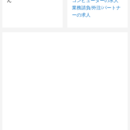
（S070525）
ん
コンピューターの求人
PG募集 日本橋 先物取引システム保守・メンテナン
業務請負/外注/パートナ
ス（BES0411）
ーの求人
SE募集！日本橋 先物取引システム保守・メンテナン
ス（BES0411）
経理経験者募集！！ （ＮＳＲ０４１１）
有楽町でのJAVA案件！ （BES0411)
府中分倍河原でのＣ＋＋・ＪＡＶＡ案件！ （ＢＥＳ０
４１１）
本厚木 PL/SQL生産管理システム
日本橋 ＰＬ／ＳＱＬ Oracle
田町ｏｒ 多摩センターでの生保システム保守・改修
（AZ0327）
与野 生保 JAVAツール作成支援 （AS032）
向河原 DBシステム開発・運用 PG募集
天王洲アイル 某テレビ局関連のお仕事 （S0226)
生保 多摩センター
金融系 ＣＯＢＯＬ