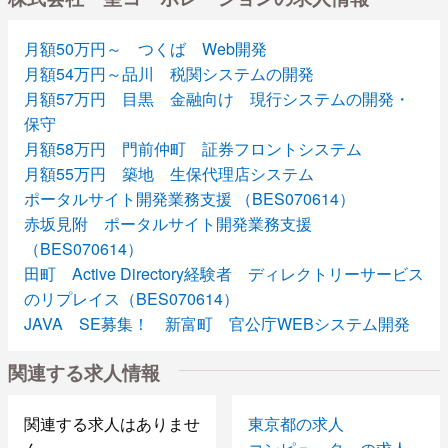
月額50万円～ つくば Web開発
月額54万円～品川 税関システムの開発
月額57万円 目黒 金融向け 現行システムの開発・
保守
月額58万円 門前仲町 証券フロントシステム
月額55万円 築地 生保代理店システム
ポータルサイト開発業務支援 （BES070614）
赤坂見附 ポータルサイト開発業務支援
（BES070614）
田町 Active Directory経験者 ディレクトリーサービス
のリプレイス（BES070614）
JAVA SE募集！ 新富町 官公庁WEBシステム開発
（BES070524）
関連する求人情報
Java PG募集！ 新富町 官公庁系WEBシステム開発
（BES070524）
Pro*C or C 勝どき ポイント管理システム
関連する求人はありませ
東京都の求人