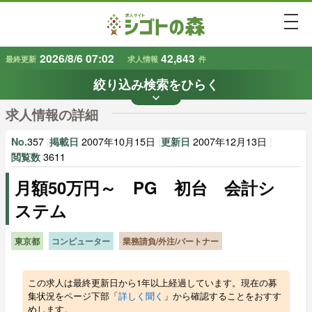
togg
2026/8/6 07:02
42,843
最終更新
求人情報
件
絞り込み検索をひらく
keyboard_arrow_down
条件から探す
求人情報の詳細
地域
業種
で探す
で探す
357
|
2007年10月15日
|
2007年12月13日
|
No.
掲載日
更新日
3611
閲覧数
月額50万円～ PG 初台 会計シ
雇用形態
賃金
で探す
で探す
ステム
キーワード
で探す
東京都
コンピューター
業務請負/外注/パートナー
この求人は最終更新日から1年以上経過しています。現在の募
集状況をページ下部「
詳しく聞く
」から確認することをおすす
めします。