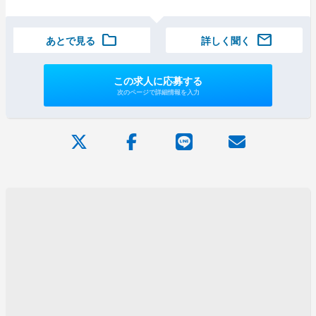
folder
mail
あとで見る
詳しく聞く
この求人に応募する
次のページで詳細情報を入力