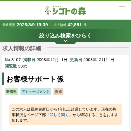
togg
2026/8/9 19:39
42,851
最終更新
求人情報
件
絞り込み検索をひらく
keyboard_arrow_down
条件から探す
求人情報の詳細
地域
業種
で探す
で探す
3107
|
2008年12月11日
|
2008年12月11日
|
No.
掲載日
更新日
3305
閲覧数
お客様サポート係
雇用形態
賃金
で探す
で探す
新潟県
アミューズメント
派遣
キーワード
で探す
この求人は最終更新日から1年以上経過しています。現在の募
集状況をページ下部「
詳しく聞く
」から確認することをおすす
めします。