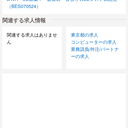
（BES070524）
Java PG募集！ 新富町 官公庁系WEBシステム開発
関連する求人情報
（BES070524）
Pro*C or C 勝どき ポイント管理システム
（S070525）
関連する求人はありませ
東京都の求人
PG募集 日本橋 先物取引システム保守・メンテナン
ん
コンピューターの求人
ス（BES0411）
業務請負/外注/パートナ
SE募集！日本橋 先物取引システム保守・メンテナン
ーの求人
ス（BES0411）
経理経験者募集！！ （ＮＳＲ０４１１）
有楽町でのJAVA案件！ （BES0411)
府中分倍河原でのＣ＋＋・ＪＡＶＡ案件！ （ＢＥＳ０
４１１）
本厚木 PL/SQL生産管理システム
日本橋 ＰＬ／ＳＱＬ Oracle
田町ｏｒ 多摩センターでの生保システム保守・改修
（AZ0327）
与野 生保 JAVAツール作成支援 （AS032）