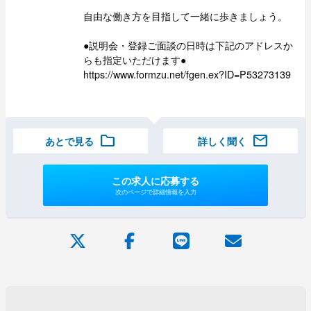
自由な働き方を目指して一緒に歩きましょう。
●説明会・登録ご面談の日時は下記のアドレスか
らも指定いただけます●
https://www.formzu.net/fgen.ex?ID=P53273139
folder
mail
あとで見る
詳しく聞く
この求人に応募する
次のページで詳細情報を入力