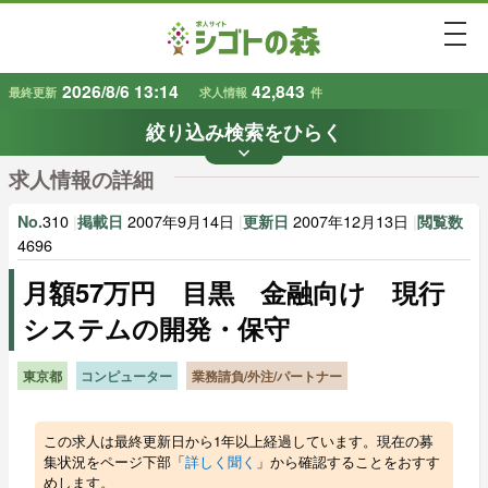
togg
2026/8/6 13:14
42,843
最終更新
求人情報
件
絞り込み検索をひらく
keyboard_arrow_down
条件から探す
求人情報の詳細
地域
業種
で探す
で探す
310
|
2007年9月14日
|
2007年12月13日
|
No.
掲載日
更新日
閲覧数
4696
月額57万円 目黒 金融向け 現行
雇用形態
賃金
で探す
で探す
システムの開発・保守
キーワード
で探す
東京都
コンピューター
業務請負/外注/パートナー
この求人は最終更新日から1年以上経過しています。現在の募
集状況をページ下部「
詳しく聞く
」から確認することをおすす
めします。