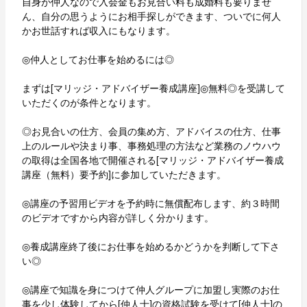
自身が仲人なので入会金もお見合い料も成婚料も要りませ
ん、自分の思うようにお相手探しができます、ついでに何人
かお世話すれば収入にもなります。
◎仲人としてお仕事を始めるには◎
まずは[マリッジ・アドバイザー養成講座]◎無料◎を受講して
いただくのが条件となります。
◎お見合いの仕方、会員の集め方、アドバイスの仕方、仕事
上のルールや決まり事、事務処理の方法など業務のノウハウ
の取得は全国各地で開催される[マリッジ・アドバイザー養成
講座（無料）要予約]に参加していただきます。
◎講座の予習用ビデオを予約時に無償配布します、約３時間
のビデオですから内容が詳しく分かります。
◎養成講座終了後にお仕事を始めるかどうかを判断して下さ
い◎
◎講座で知識を身につけて仲人グループに加盟し実際のお仕
事を少し体験してから[仲人士]の資格試験を受けて[仲人士]の