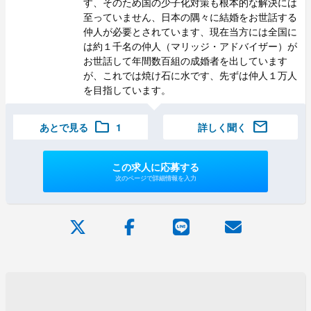
す、そのため国の少子化対策も根本的な解決には
至っていません、日本の隅々に結婚をお世話する
仲人が必要とされています、現在当方には全国に
は約１千名の仲人（マリッジ・アドバイザー）が
お世話して年間数百組の成婚者を出しています
が、これでは焼け石に水です、先ずは仲人１万人
を目指しています。
folder
mail
あとで見る
1
詳しく聞く
この求人に応募する
次のページで詳細情報を入力