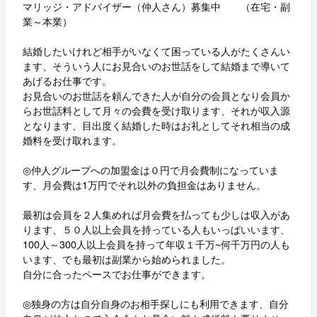
マリッジ・アドバイザー（仲人さん）募集中 （在宅・副
業～本業）
結婚したいけれど相手がいなくて困っている人がたくさんい
ます、そういう人にお見合いのお世話をして結婚まで導いて
あげるお仕事です。
お見合いのお世話を頼んできた人が自分の会員となり会員か
らお世話料として月々の会費を受け取ります、それが収入源
となります、目出度く結婚した時はお礼としてそれ相当の成
婚料を受け取れます。
◎仲人グループへの加盟金は０円で月会費制になっていま
す、月会費は1万円でそれ以外の負担金はありません。
最初は会員を２人集めれば月会費を払っても少しは収入があ
ります、５０人以上会員を持っている人もいっぱいいます、
100人～300人以上会員を持って年収１千万~何千万円の人も
います、でも最初は副業から始められました。
自分に合ったペースでお仕事ができます。
◎独身の方は自分自身のお相手探しにも利用できます、自分