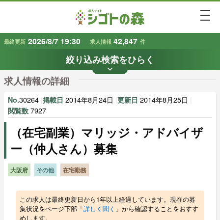
togg
2026/8/7 19:30
42,847
最終更新
求人情報
件
絞り込み検索をひらく
keyboard_arrow_down
条件から探す
求人情報の詳細
地域
業種
で探す
で探す
30264
|
2014年8月24日
|
2014年8月25日
|
No.
掲載日
更新日
7927
閲覧数
（在宅副業）マリッジ・アドバイザ
雇用形態
賃金
で探す
で探す
ー（仲人さん）募集
キーワード
で探す
大阪府
その他
在宅勤務
この求人は最終更新日から1年以上経過しています。現在の募
集状況をページ下部「
詳しく聞く
」から確認することをおすす
めします。