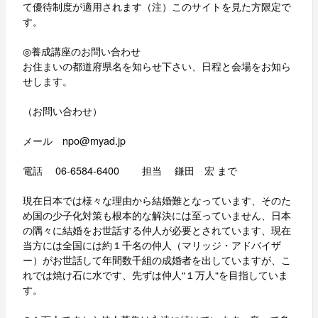
て優待制度が適用されます（注）このサイトを見た方限定で
す。
◎養成講座のお問い合わせ
お住まいの都道府県名を知らせ下さい、日程と会場をお知ら
せします。
（お問い合わせ）
メール npo@myad.jp
電話 06-6584-6400 担当 鎌田 宏 まで
現在日本では様々な理由から結婚難となっています、そのた
め国の少子化対策も根本的な解決には至っていません、日本
の隅々に結婚をお世話する仲人が必要とされています、現在
当方には全国には約１千名の仲人（マリッジ・アドバイザ
ー）がお世話して年間数千組の成婚者を出していますが、こ
れでは焼け石に水です、先ずは仲人“１万人“を目指していま
す。