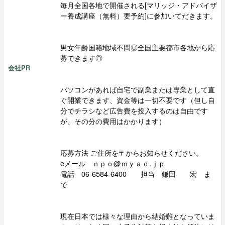
毎月全国各地で開催される[マリッジ・アドバイザ
ー養成講座（無料）要予約]に参加いてだきます。
男女年齢国籍地域不問◎全国主要都市各地から応
募できます◎
会社PR
パソコンがあれば自宅で副業または専業として直
ぐ開業できます、資金等は一切不要です（但し自
分でチラシなど広告費を投入するのは自由です
が、その分の費用はかかります）
応募方法 ご住所を〒からお知らせください。
eメール ｎｐｏ@ｍｙａｄ.ｊｐ
電話 06-6584-6400 担当 鎌田 宏 ま
で
現在日本では様々な理由から結婚難となっていま