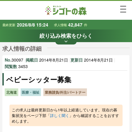
togg
2026/8/8 15:24
42,847
最終更新
求人情報
件
絞り込み検索をひらく
keyboard_arrow_down
条件から探す
求人情報の詳細
地域
業種
で探す
で探す
30097
|
2014年8月21日
|
2014年8月21日
|
No.
掲載日
更新日
3453
閲覧数
ベビーシッター募集
雇用形態
賃金
で探す
で探す
北海道
医療・福祉
業務請負/外注/パートナー
キーワード
で探す
この求人は最終更新日から1年以上経過しています。現在の募
集状況をページ下部「
詳しく聞く
」から確認することをおすす
めします。