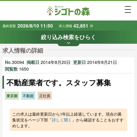
togg
2026/8/10 11:50
42,851
最終更新
求人情報
件
絞り込み検索をひらく
keyboard_arrow_down
条件から探す
求人情報の詳細
地域
業種
で探す
で探す
30094
|
2014年8月20日
|
2014年8月21日
|
No.
掲載日
更新日
1650
閲覧数
不動産業者です。スタッフ募集
雇用形態
賃金
で探す
で探す
東京都
不動産
正社員
キーワード
で探す
この求人は最終更新日から1年以上経過しています。現在の募
集状況をページ下部「
詳しく聞く
」から確認することをおすす
めします。