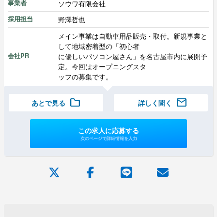
ソウワ有限会社
事業者
野澤哲也
採用担当
メイン事業は自動車用品販売・取付。新規事業と
して地域密着型の「初心者
に優しいパソコン屋さん」を名古屋市内に展開予
会社PR
定。今回はオープニングスタ
ッフの募集です。
folder
mail
あとで見る
詳しく聞く
この求人に応募する
次のページで詳細情報を入力