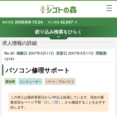
togg
2026/8/8 15:24
42,847
最終更新
求人情報
件
絞り込み検索をひらく
keyboard_arrow_down
条件から探す
求人情報の詳細
地域
業種
で探す
で探す
30
|
2007年3月11日
|
2007年3月11日
|
No.
掲載日
更新日
閲覧数
12191
パソコン修理サポート
雇用形態
賃金
で探す
で探す
愛知県
コンピューター
パート・アルバイト
キーワード
で探す
この求人は最終更新日から1年以上経過しています。現在の募
集状況をページ下部「
詳しく聞く
」から確認することをおすす
めします。