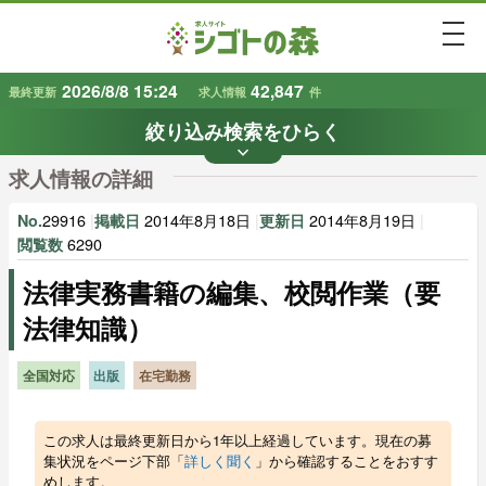
togg
2026/8/8 15:24
42,847
最終更新
求人情報
件
絞り込み検索をひらく
keyboard_arrow_down
条件から探す
求人情報の詳細
地域
業種
で探す
で探す
29916
|
2014年8月18日
|
2014年8月19日
|
No.
掲載日
更新日
6290
閲覧数
法律実務書籍の編集、校閲作業（要
雇用形態
賃金
で探す
で探す
法律知識）
キーワード
で探す
全国対応
出版
在宅勤務
この求人は最終更新日から1年以上経過しています。現在の募
集状況をページ下部「
詳しく聞く
」から確認することをおすす
めします。