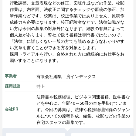
行数調整、文章表現などの修正、図版作成などの作業、校閲
作業は、内容面、法改正に関するチェックや原稿の修正、加
筆作業などです。校閲は、校正作業ではありません。原稿作
成能力も必要になります。校正経験者などで、法律知識がな
い方は今回の募集の対象外になります。経験の有無によって
個人差があります。弊社で扱う書籍は専門書ではないので、
「法律」に詳しくない一般の方でも読めるようなわかりやす
い文章を書くことができる方を対象とします。
採用トライアルを行い、合格された方に継続的にお仕事をお
願いすることになります。
有限会社編集工房インデックス
事業者
井上
採用担当
法律書や税務経理、ビジネス関連書籍、医学書な
どを中心に、年間40～50冊の本を手掛けていま
す。今回の募集は、法律や税務経理関係のジャン
会社PR
ルについての原稿作成、編集、校閲などの作業の
在宅スタッフの募集です。