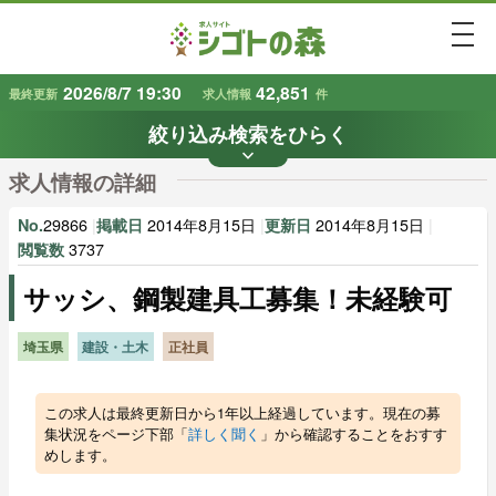
togg
2026/8/7 19:30
42,851
最終更新
求人情報
件
絞り込み検索をひらく
keyboard_arrow_down
条件から探す
求人情報の詳細
地域
業種
で探す
で探す
29866
|
2014年8月15日
|
2014年8月15日
|
No.
掲載日
更新日
3737
閲覧数
サッシ、鋼製建具工募集！未経験可
雇用形態
賃金
で探す
で探す
埼玉県
建設・土木
正社員
キーワード
で探す
この求人は最終更新日から1年以上経過しています。現在の募
集状況をページ下部「
詳しく聞く
」から確認することをおすす
めします。