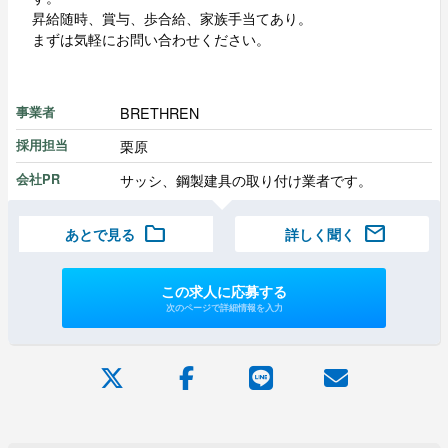
昇給随時、賞与、歩合給、家族手当てあり。
まずは気軽にお問い合わせください。
BRETHREN
事業者
栗原
採用担当
サッシ、鋼製建具の取り付け業者です。
会社PR
folder
mail
あとで見る
詳しく聞く
この求人に応募する
次のページで詳細情報を入力