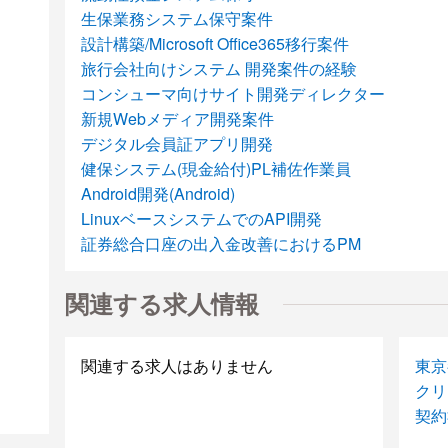
生保業務システム保守案件
設計構築/Microsoft Office365移行案件
旅行会社向けシステム 開発案件の経験
コンシューマ向けサイト開発ディレクター
新規Webメディア開発案件
デジタル会員証アプリ開発
健保システム(現金給付)PL補佐作業員
Android開発(Android)
LinuxベースシステムでのAPI開発
証券総合口座の出入金改善におけるPM
objective-C・決済系iPhoneアプリ開発支援
★急募/健保システム(現金給付)PL補佐作業
関連する求人情報
スマホアプリディレクター募集!:情報サービス企業
【Sencha対応希望者募集】Webアプリ開発
関連する求人はありません
東京
TVリサーチ企業システム開発案件
クリ
ショッピングモール向けCMS開発、保守
契約
データ集計におけるツール開発
ECサイト機能追加開発