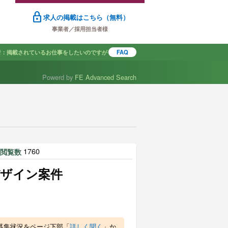
lock
求人の掲載はこちら（無料）
事業者／採用担当者様
者：掲載されているお仕事をしたいのですが
FAQ
Powerd by
FE Advanced Search
で探す
|
1760
閲覧数
ザイン案件
募集状況をページ下部「
詳しく聞く
」か