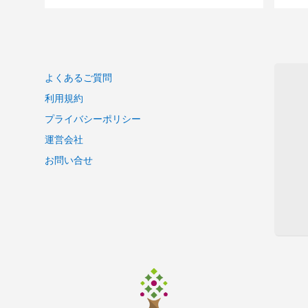
電力管理のためのシステム開発アウトソーシング
【Java】航空系システム更改プロジェクト開発
Android/iOS向けコミュニティアプリ開発案件
連結会計システムのアドオン開発
よくあるご質問
Android/iOS向けコミュニティアプリ開発案件
利用規約
Excel、Wordの基本動作ができる方募集
INRI/健保システム(現金給付)PL補助作業
プライバシーポリシー
官庁系システム開発(顧客・ベンダー調整)
運営会社
運送会社向けのAndroidタブレットアプリ開発
お問い合せ
某銀行システム開発案件PMO
某生保様向け 情シス支援業務
証券会社向け アプリ開発業務
某証券会社向け 国際基準対応 アプリ開発業務
高齢者向け介護システム開発
利益管理システム
JavaのSE案件
通信系システム開発
サーバサイドPHPエンジニア募集