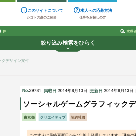
info
help
このサイトについて
求人への応募方法
シゴトの森のご紹介
仕事をお探しの方
3
Q.
件
求職
絞り込み検索をひらく
keyboard_arrow_down
業種
雇用形態
賃金
で探す
で探す
ックデザイン案件
す
29781
|
2014年8月13日
|
2014年8月13日
No.
掲載日
更新日
ソーシャルゲームグラフィックデ
東京都
クリエイティブ
契約社員
この求人は最終更新日から1年以上経過しています。現在の