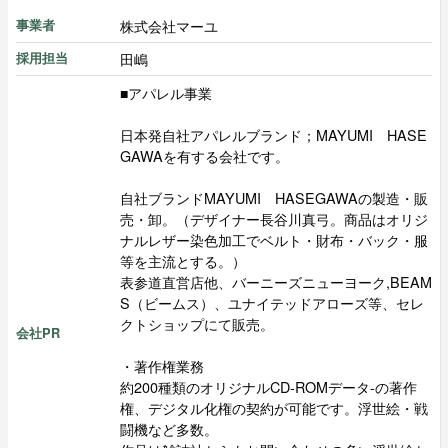
株式会社マーユ
事業者
田嶋
採用担当
■アパレル事業
日本発自社アパレルブランド；MAYUMI HASE
GAWAを有する会社です。
自社ブランドMAYUMI HASEGAWAの製造・販
売・卸。（デザイナー長谷川真弓。商品はオリジ
ナルレザー染色加工でベルト・財布・バック・服
等を主流とする。）
表参道直営店他、バーニーズニューヨーク,BEAM
S（ビームス）、ユナイテッドアローズ等、セレ
クトショップにて販売。
会社PR
・著作権業務
約200種類のオリジナルCD-ROMデータ-の著作
権、デジタル化権の契約が可能です。浮世絵・戦
闘機など多数。