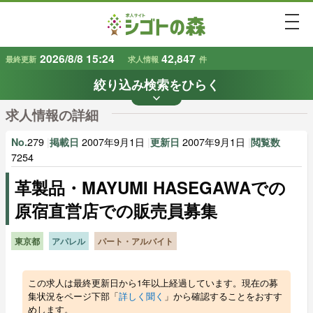
togg
2026/8/8 15:24
42,847
最終更新
求人情報
件
絞り込み検索をひらく
keyboard_arrow_down
条件から探す
求人情報の詳細
地域
業種
で探す
で探す
279
|
2007年9月1日
|
2007年9月1日
|
No.
掲載日
更新日
閲覧数
7254
革製品・MAYUMI HASEGAWAでの
雇用形態
賃金
で探す
で探す
原宿直営店での販売員募集
キーワード
で探す
東京都
アパレル
パート・アルバイト
この求人は最終更新日から1年以上経過しています。現在の募
集状況をページ下部「
詳しく聞く
」から確認することをおすす
めします。