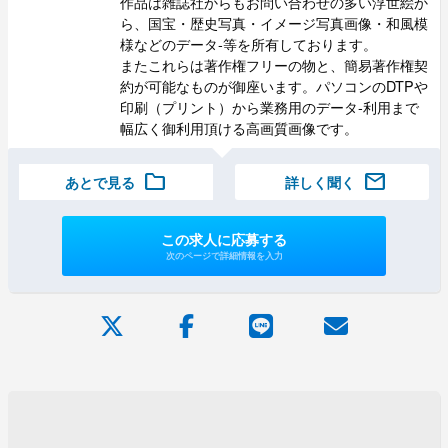
作品は雑誌社からもお問い合わせの多い浮世絵か
ら、国宝・歴史写真・イメージ写真画像・和風模
様などのデータ-等を所有しております。
またこれらは著作権フリーの物と、簡易著作権契
約が可能なものが御座います。パソコンのDTPや
印刷（プリント）から業務用のデータ-利用まで
幅広く御利用頂ける高画質画像です。
folder
mail
あとで見る
詳しく聞く
この求人に応募する
次のページで詳細情報を入力