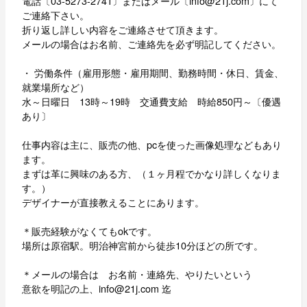
電話〔03-5273-2741〕またはメール〔info@21j.com〕にて
ご連絡下さい。
折り返し詳しい内容をご連絡させて頂きます。
メールの場合はお名前、ご連絡先を必ず明記してください。
・ 労働条件（雇用形態・雇用期間、勤務時間・休日、賃金、
就業場所など）
水～日曜日 13時～19時 交通費支給 時給850円～〔優遇
あり〕
仕事内容は主に、販売の他、pcを使った画像処理などもあり
ます。
まずは革に興味のある方、（１ヶ月程でかなり詳しくなりま
す。）
デザイナーが直接教えることにあります。
＊販売経験がなくてもokです。
場所は原宿駅。明治神宮前から徒歩10分ほどの所です。
＊メールの場合は お名前・連絡先、やりたいという
意欲を明記の上、info@21j.com 迄