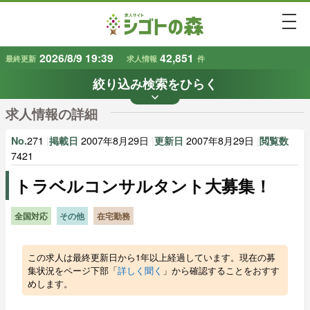
togg
2026/8/9 19:39
42,851
最終更新
求人情報
件
絞り込み検索をひらく
keyboard_arrow_down
条件から探す
求人情報の詳細
地域
業種
で探す
で探す
271
|
2007年8月29日
|
2007年8月29日
|
No.
掲載日
更新日
閲覧数
7421
トラベルコンサルタント大募集！
雇用形態
賃金
で探す
で探す
全国対応
その他
在宅勤務
キーワード
で探す
この求人は最終更新日から1年以上経過しています。現在の募
集状況をページ下部「
詳しく聞く
」から確認することをおすす
めします。