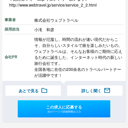
http://www.webtravel.jp/service/service_2_2.html
株式会社ウェブトラベル
事業者
小滝 和彦
採用担当
情報が氾濫し、時間の流れが速い現代だからこ
そ、自分らしいスタイルで旅を楽しみたいもの。
ウェブトラベルは、そんなお客様のご期待に応え
るために誕生した、インターネット時代の新しい
会社PR
旅行会社です。
全国各地に在住の230余名のトラベルパートナー
が活躍中です！
folder
mail
あとで見る
詳しく聞く
この求人に応募する
次のページで詳細情報を入力