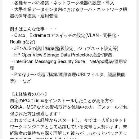
・各種サーバの構築・ネットワーク機器の設定・導入
・大手企業データセンタ内におけるサーバ・ネットワーク機
器の保守拡張・運用管理
例えばこんな仕事・・・
・Cisco、Extremeコアスイッチの設定(VLAN・冗長化・
Routingなど)
・JP1/AJSの設計/構築(監視設定、ジョブネット設定等)
・HP OpenView Storage Data Protectorの設計/構築
・InterScan Messaging Security Suite、NetApp構築/運用管
理
・Proxyサーバ設計/構築/運用管理(URLフィルタ、認証機能
等)･･･など
【未経験者の方へ】
自宅のPCにLinuxをインストールしたことがある方や
CCNA、MCPなどの資格取得を勉強中の方、ITスクールで勉
強された方は優遇します！
これまでにも未経験からスタートし、今では一人前のネット
ワークエンジニアとして活躍している先輩も大勢います。未
経験者の気持ちを深く理解した彼らがしっかりとバックアッ