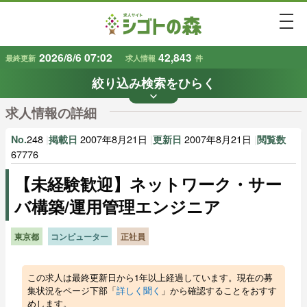
togg
2026/8/6 07:02
42,843
最終更新
求人情報
件
絞り込み検索をひらく
keyboard_arrow_down
条件から探す
求人情報の詳細
地域
業種
で探す
で探す
248
|
2007年8月21日
|
2007年8月21日
|
No.
掲載日
更新日
閲覧数
67776
【未経験歓迎】ネットワーク・サー
雇用形態
賃金
で探す
で探す
バ構築/運用管理エンジニア
キーワード
で探す
東京都
コンピューター
正社員
この求人は最終更新日から1年以上経過しています。現在の募
集状況をページ下部「
詳しく聞く
」から確認することをおすす
めします。