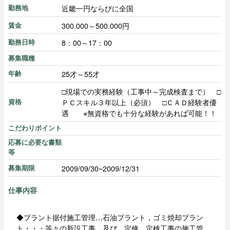
近畿一円ならびに全国
勤務地
300.000～500.000円
賃金
8：00～17：00
勤務日時
募集職種
25才～55才
年齢
□現場での実務経験（工事中～完成検査まで） □
ＰＣスキル３年以上（必須） □ＣＡＤ経験者優
資格
遇 ※無資格でも十分な経験があれば可能！！
こだわりポイント
応募に必要な書類
等
2009/09/30~2009/12/31
募集期限
仕事内容
◆プラント据付施工管理…石油プラント，ゴミ焼却プラン
ト・・・等々の新設工事 及び 定修，定検工事の施工管