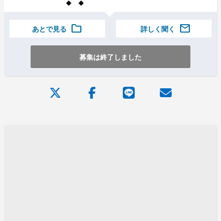
◆ ◆
folder
mail
あとで見る
詳しく聞く
募集は終了しました