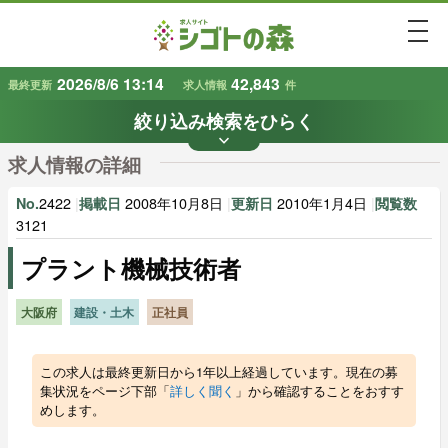
togg
2026/8/6 13:14
42,843
最終更新
求人情報
件
絞り込み検索をひらく
keyboard_arrow_down
条件から探す
求人情報の詳細
地域
業種
で探す
で探す
2422
|
2008年10月8日
|
2010年1月4日
|
No.
掲載日
更新日
閲覧数
3121
プラント機械技術者
雇用形態
賃金
で探す
で探す
大阪府
建設・土木
正社員
キーワード
で探す
この求人は最終更新日から1年以上経過しています。現在の募
集状況をページ下部「
詳しく聞く
」から確認することをおすす
めします。