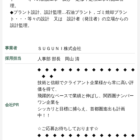
理。
◆プラント設計、設計監理…石油プラント，ゴミ焼却プラン
ト・・・等々の設計 又は 設計者（発注者）の立場からの
設計監理。
ＳＵＧＵＮＩ株式会社
事業者
人事部 部長 岡山 清
採用担当
◆ ◆ ◆ ◆ ◆ ◆ ◆ ◆ ◆ ◆ ◆ ◆ ◆
◆ ◆
技術と信頼でクライアント企業様から常に高い評
価を得て、
飛躍的なペースで業績と伸ばし、関西圏ナンバー
ワン企業を
会社PR
シッカリと目標に捕らえ、首都圏進出も計画
中！！
☆ご応募お待ちしております☆
◆ ◆ ◆ ◆ ◆ ◆ ◆ ◆ ◆ ◆ ◆ ◆ ◆