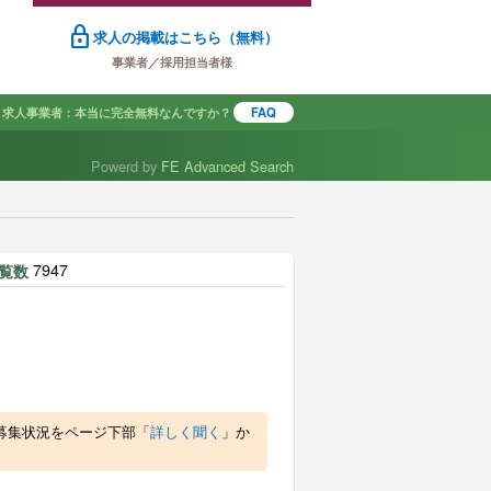
lock
求人の掲載はこちら（無料）
事業者／採用担当者様
求人事業者：本当に完全無料なんですか？
FAQ
Powerd by
FE Advanced Search
で探す
7947
覧数
募集状況をページ下部「
詳しく聞く
」か