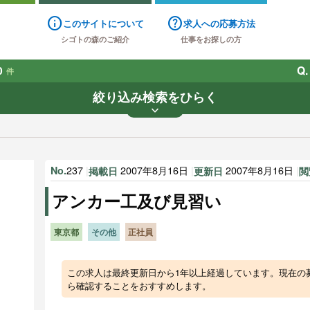
info
help
このサイトについて
求人への応募方法
シゴトの森のご紹介
仕事をお探しの方
0
Q.
件
絞り込み検索をひらく
keyboard_arrow_down
業種
雇用形態
賃金
で探す
で探す
237
|
2007年8月16日
|
2007年8月16日
|
No.
掲載日
更新日
閲
す
アンカー工及び見習い
東京都
その他
正社員
この求人は最終更新日から1年以上経過しています。現在の
ら確認することをおすすめします。