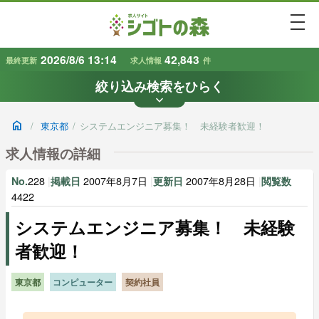
togg
2026/8/6 13:14
42,843
最終更新
求人情報
件
絞り込み検索をひらく
keyboard_arrow_down
条件から探す
home
/
東京都
/
システムエンジニア募集！ 未経験者歓迎！
地域
業種
で探す
で探す
求人情報の詳細
228
|
2007年8月7日
|
2007年8月28日
|
No.
掲載日
更新日
閲覧数
雇用形態
賃金
で探す
で探す
4422
システムエンジニア募集！ 未経験
キーワード
者歓迎！
で探す
東京都
コンピューター
契約社員