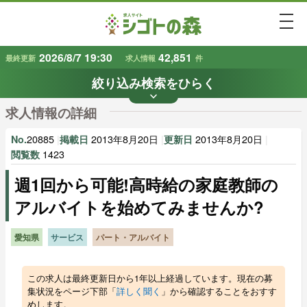
togg
2026/8/7 19:30
42,851
最終更新
求人情報
件
絞り込み検索をひらく
keyboard_arrow_down
条件から探す
求人情報の詳細
地域
業種
で探す
で探す
20885
|
2013年8月20日
|
2013年8月20日
|
No.
掲載日
更新日
1423
閲覧数
週1回から可能!高時給の家庭教師の
雇用形態
賃金
で探す
で探す
アルバイトを始めてみませんか?
キーワード
で探す
愛知県
サービス
パート・アルバイト
この求人は最終更新日から1年以上経過しています。現在の募
集状況をページ下部「
詳しく聞く
」から確認することをおすす
めします。